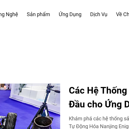
ng Nghệ
Sản phẩm
Ứng Dụng
Dịch Vụ
Về Ch
Các Hệ Thống
Đầu cho Ứng 
Khám phá các hệ thống sản
Tự Động Hóa Nanjing Enig