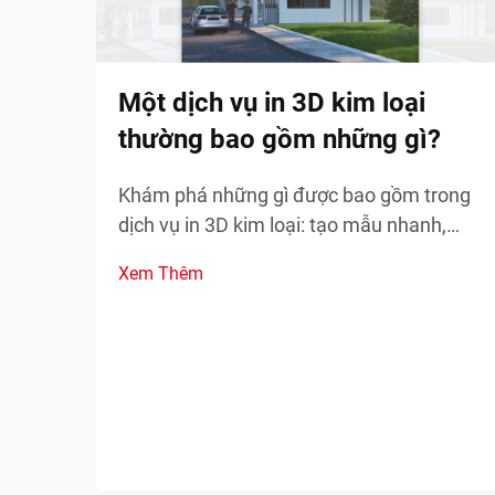
Một dịch vụ in 3D kim loại
thường bao gồm những gì?
Khám phá những gì được bao gồm trong
dịch vụ in 3D kim loại: tạo mẫu nhanh,
phụ tùng thay thế theo yêu cầu và sản
Xem Thêm
xuất các bộ phận phức tạp. Giảm thời
gian ngừng hoạt động và chi phí—tìm hiểu
thêm.