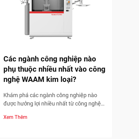
Các ngành công nghiệp nào
Nhà
phụ thuộc nhiều nhất vào công
tận
nghệ WAAM kim loại?
để 
thế
Khám phá các ngành công nghiệp nào
được hưởng lợi nhiều nhất từ công nghệ
Khám
WAAM kim loại và cách nó đang thay đổi
giảm
Xem Thêm
ngành sản xuất. Tìm hiểu các ứng dụng
các 
Xem
thực tế và lợi ích. Tìm hiểu ngay bây giờ.
tạo 