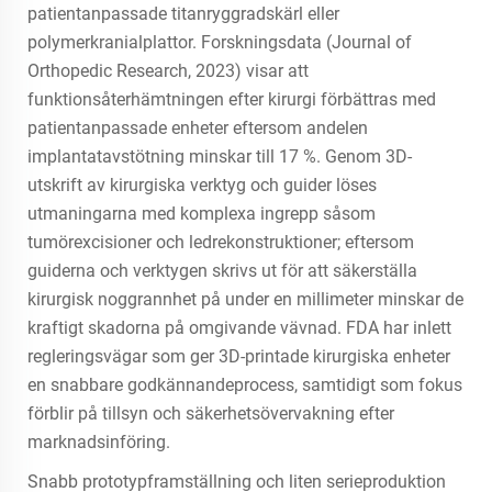
patientanpassade titanryggradskärl eller
polymerkranialplattor. Forskningsdata (Journal of
Orthopedic Research, 2023) visar att
funktionsåterhämtningen efter kirurgi förbättras med
patientanpassade enheter eftersom andelen
implantatavstötning minskar till 17 %. Genom 3D-
utskrift av kirurgiska verktyg och guider löses
utmaningarna med komplexa ingrepp såsom
tumörexcisioner och ledrekonstruktioner; eftersom
guiderna och verktygen skrivs ut för att säkerställa
kirurgisk noggrannhet på under en millimeter minskar de
kraftigt skadorna på omgivande vävnad. FDA har inlett
regleringsvägar som ger 3D-printade kirurgiska enheter
en snabbare godkännandeprocess, samtidigt som fokus
förblir på tillsyn och säkerhetsövervakning efter
marknadsinföring.
Snabb prototypframställning och liten serieproduktion