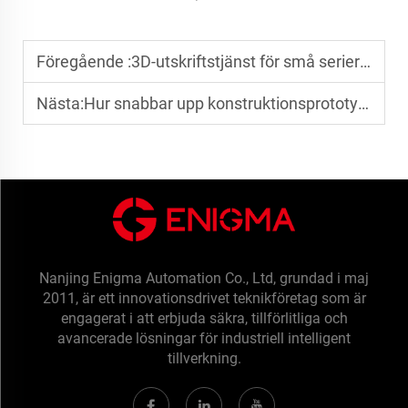
Föregående :
3D-utskriftstjänst för små serier: Flexibla lösningar för produktion i låg volym
Nästa:
Hur snabbar upp konstruktionsprototypning produktvalidering?
Nanjing Enigma Automation Co., Ltd, grundad i maj
2011, är ett innovationsdrivet teknikföretag som är
engagerat i att erbjuda säkra, tillförlitliga och
avancerade lösningar för industriell intelligent
tillverkning.