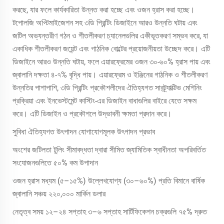
করছে, যার ফলে কার্যকারিতা উন্নত করা হচ্ছে এবং ওজন হ্রাস করা হচ্ছে।
টপোলজি অপ্টিমাইজেশন সহ ৩ডি প্রিন্টিং ডিজাইনে আরও উন্নতি ঘটায় এবং
জটিল অভ্যন্তরীণ গঠন ও শীতলীকরণ চ্যানেলগুলির একীভূতকরণ সম্ভব করে, যা
একাধিক শীতলীকরণ জয়েন্ট এবং গাঠনিক বোল্টের প্রয়োজনীয়তা উচ্ছেদ করে। এটি
ডিজাইনে আরও উন্নতি ঘটায়, ফলে এয়ারফ্রেমের ওজন ৩০-৬০% হ্রাস পায় এবং
জ্বালানি দক্ষতা ৪-৭% বৃদ্ধি পায়। এয়ারফ্রেম ও ইঞ্জিনের গাঠনিক ও শীতলীকরণ
উন্নতির পাশাপাশি, ৩ডি প্রিন্টিং প্রকৌশলীদের ঐতিহ্যগত সাবট্র্যাক্টিভ মেশিনিং
প্রক্রিয়া এবং ইনভেস্টমেন্ট কাস্টিং-এর ডিজাইন বাধাগুলির বাইরে যেতে সক্ষম
করে। এটি ডিজাইন ও প্রকৌশলে উদ্ভাবনী ক্ষমতা প্রদান করে।
সুবিধা ঐতিহ্যগত উৎপাদন যোগাযোগমূলক উৎপাদন প্রভাব
অংশের জটিলতা টুলিং সীমাবদ্ধতা দ্বারা সীমিত জ্যামিতিক স্বাধীনতা অপরিবর্তিত
সংযোজনগুলিতে ৫০% কম উপাদান
ওজন হ্রাস মধ্যম (৫–১৫%) উল্লেখযোগ্য (৩০–৬০%) প্রতি বিমানে বার্ষিক
জ্বালানি সঞ্চয় ২২০,০০০ মার্কিন ডলার
নেতৃত্ব সময় ১২–২৪ সপ্তাহ ৩–৬ সপ্তাহ সার্টিফিকেশন চক্রগুলি ৭৫% দ্রুত