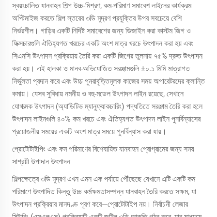
স্বয়ংচালিত যানবাহন শিল্প উচ্চ-মিশ্রণ, কম-পরিমাণ সমাবেশ লাইনের কার্যক্রম
অপ্টিমাইজ করতে শিল্প স্তরের ৩ডি মুদ্রণ প্রযুক্তির উপর সবচেয়ে বেশি
নির্ভরশীল। গাড়ির একটি নির্দিষ্ট সমাবেশের জন্য ডিজাইন করা কাস্টম জিগ ও
ফিক্সচারগুলি ঐতিহ্যগত খরচের একটি অংশ মাত্র খরচে উৎপাদন করা হয় এবং
সিএনসি উৎপাদন প্রক্রিয়ায় তৈরি করা একটি জিগের তুলনায় ৭৫% দ্রুত উৎপাদন
করা হয়। এই হালকা ও মানব-অভিযোজিত সরঞ্জামগুলি ±০.১ মিমি মাত্রাগত
নির্ভুলতা প্রদান করে এবং উচ্চ পুনরাবৃত্তিমূলক কাজের সময় অপারেটরদের ক্লান্তি
কমায়। যেসব সুবিধায় নমনীয় ও বহু-মডেল উৎপাদন লাইন রয়েছে, সেখানে
যোগাত্মক উৎপাদন (অ্যাডিটিভ ম্যানুফ্যাকচারিং) পদ্ধতিতে সরঞ্জাম তৈরি করা হলে
উৎপাদন লাইনগুলি ৪০% কম খরচে এবং ঐতিহ্যগত উৎপাদন লাইন পুনর্বিন্যাসের
প্রয়োজনীয় সময়ের একটি অংশ মাত্র সময়ে পুনর্বিন্যাস করা যায়।
প্রোটোটাইপিং এবং কম পরিমাণের বিশেষায়িত যানবাহন প্রোগ্রামের জন্য সময়
সাশ্রয়ী উপাদান উৎপাদন
শিল্পক্ষেত্রে ৩ডি মুদ্রণ এখন এমন এক পর্যায়ে পৌঁছেছে যেখানে এটি একটি কম
পরিমাণে উৎপাদিত কিন্তু উচ্চ কর্মক্ষমতাসম্পন্ন যানবাহন তৈরি করতে সক্ষম, যা
উৎপাদন প্রক্রিয়ার মানদণ্ড পূরণ করে—প্রোটোটাইপ নয়। নির্বাচনী লেজার
সিন্টারিং (এসএলএস) প্রক্রিয়াটি একটি জটিল ৩ডি আকৃতি গঠন করে, যার মাধ্যমে