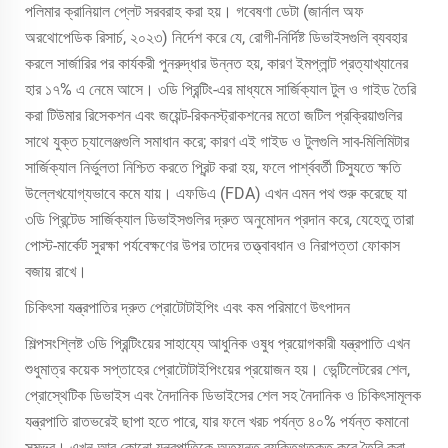
পলিমার ক্রানিয়াল প্লেট সরবরাহ করা হয়। গবেষণা ডেটা (জার্নাল অফ
অরথোপেডিক রিসার্চ, ২০২৩) নির্দেশ করে যে, রোগী-নির্দিষ্ট ডিভাইসগুলি ব্যবহার
করলে সার্জারির পর কার্যকরী পুনরুদ্ধার উন্নত হয়, কারণ ইমপ্লান্ট প্রত্যাখ্যানের
হার ১৭% এ নেমে আসে। ৩ডি প্রিন্টিং-এর মাধ্যমে সার্জিক্যাল টুল ও গাইড তৈরি
করা টিউমার রিসেকশন এবং জয়েন্ট-রিকনস্ট্রাকশনের মতো জটিল প্রক্রিয়াগুলির
সাথে যুক্ত চ্যালেঞ্জগুলি সমাধান করে; কারণ এই গাইড ও টুলগুলি সাব-মিলিমিটার
সার্জিক্যাল নির্ভুলতা নিশ্চিত করতে প্রিন্ট করা হয়, ফলে পার্শ্ববর্তী টিস্যুতে ক্ষতি
উল্লেখযোগ্যভাবে কমে যায়। এফডিএ (FDA) এখন এমন পথ শুরু করেছে যা
৩ডি প্রিন্টেড সার্জিক্যাল ডিভাইসগুলির দ্রুত অনুমোদন প্রদান করে, যেহেতু তারা
পোস্ট-মার্কেট সুরক্ষা পর্যবেক্ষণের উপর তাদের তত্ত্বাবধান ও নিরাপত্তা ফোকাস
বজায় রাখে।
চিকিৎসা যন্ত্রপাতির দ্রুত প্রোটোটাইপিং এবং কম পরিমাণে উৎপাদন
শিল্পসংশ্লিষ্ট ৩ডি প্রিন্টিংয়ের সাহায্যে আধুনিক ওষুধ প্রয়োগকারী যন্ত্রপাতি এখন
শুধুমাত্র কয়েক সপ্তাহের প্রোটোটাইপিংয়ের প্রয়োজন হয়। ভেন্টিলেটরের শেল,
প্রোস্থেটিক ডিভাইস এবং নৈদানিক ডিভাইসের শেল সহ নৈদানিক ও চিকিৎসামূলক
যন্ত্রপাতি রাতভরেই ছাপা হতে পারে, যার ফলে খরচ পর্যন্ত ৪০% পর্যন্ত কমানো
সম্ভব। এখন আর কোনো যন্ত্রপাতিকে অত্যন্ত ব্যক্তিগতকৃত করে তৈরি করা