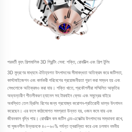
পরবর্তী বৃহৎ শিল্পমালিক 3D প্রিন্টিং সেবা: শক্তি, রোবটিক্স এবং শিল্প টুলিং
3D মুদ্রণের মাধ্যমে ঐতিহ্যগত উৎপাদনের সীমাবদ্ধতা অতিক্রম করে জটিলতা,
কাস্টমাইজেশন এবং কার্যকরী পরিবেশের প্রয়োজনীয়তা পূরণ করা সম্ভব হয় এবং
সেগুলোকে অতিক্রমও করা যায়। শক্তি খাতে, প্রকৌশলীরা সম্মিলিত আকৃতির
অভ্যন্তরীণ শীতলীকরণ চ্যানেল সহ টারবাইন ব্লেড এবং সমুদ্রের বাইরে
অবস্থিত তেল ড্রিলিং রিগের জন্য প্রযোজ্য করোশন-প্রতিরোধী ভাল্ভ উৎপাদন
করেছেন। এর ফলে কাঠামোগত সমগ্রতা উন্নত হয়, ওজন কমে যায় এবং
জীবনকাল বৃদ্ধি পায়। রোবটিক্স কম জটিল এন্ড-এফেক্টর উৎপাদনের সম্ভাবনা রাখে,
যা সৃজনশীল উন্নয়নকে ৪০–৬০% পর্যন্ত ত্বরান্বিত করে এবং চলমান নমনীয়