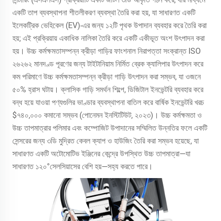
একটি তাপ ব্যবস্থাপনা শীতলীকরণ ব্যবস্থা তৈরি করা হয়, যা সাধারণত একটি
ইলেকট্রিক ভেহিকেল (EV)-এর জন্য ১২টি পৃথক উপাদান ব্যবহার করে তৈরি করা
হয়; এই প্রক্রিয়ায় একাধিক নালিকা তৈরি করে একটি একীভূত অংশ উৎপাদন করা
হয়। উচ্চ কর্মক্ষমতাসম্পন্ন ক্রীড়া গাড়ির ফাংশনাল নিরাপত্তা সংক্রান্ত ISO
২৬২৬২ মানদণ্ড পূরণের জন্য টাইটানিয়াম নির্মিত ব্রেক ক্যালিপার উৎপাদন করে
কম পরিমাণে উচ্চ কর্মক্ষমতাসম্পন্ন ক্রীড়া গাড়ি উৎপাদন করা সম্ভব, যা ওজনে
৫০% হ্রাস ঘটায়। ক্লাসিক গাড়ি সমর্থন শিল্পে, ডিজিটাল ইনভেন্টরি ব্যবহার করে
বন্ধ হয়ে যাওয়া পণ্যগুলির ভাণ্ডার ব্যবস্থাপনা বাতিল করে বার্ষিক ইনভেন্টরি খরচ
$৭৪০,০০০ কমানো সম্ভব (পোনেমন ইনস্টিটিউট, ২০২৩)। উচ্চ কর্মক্ষমতা ও
উচ্চ তাপমাত্রার পলিমার এবং কম্পোজিট উপাদানের সম্মিলিত উন্নতির ফলে একটি
সেন্সরের জন্য ৩ডি মুদ্রিত কেবল ক্যাপ ও হাউজিং তৈরি করা সম্ভব হয়েছে, যা
সাধারণত একটি অটোমোটিভ ইঞ্জিনের কেন্দ্রে উপস্থিত উচ্চ তাপমাত্রা—যা
সাধারণত ১২০°সেলসিয়াসের বেশি হয়—সহ্য করতে পারে।