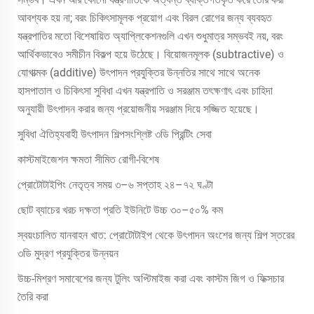
আবশ্যক হয় না; বরং চিকিৎসামূলক প্রয়োগ এবং বিরল রোগের জন্য ব্যবহৃত
যন্ত্রপাতির মতো বিশেষায়িত অ্যাপ্লিকেশনগুলি এখন শুধুমাত্র সম্ভবই নয়, বরং
আর্থিকভাবেও সমীচীন বিকল্প হয়ে উঠেছে। বিয়োজনমূলক (subtractive) ও
যোগাত্মক (additive) উৎপাদন প্রযুক্তির উন্নতির সাথে সাথে অনেক
হাসপাতাল ও চিকিৎসা সুবিধা এখন যন্ত্রপাতি ও সরঞ্জাম তৎক্ষণাৎ এবং চাহিদা
অনুযায়ী উৎপাদন করার জন্য প্রয়োজনীয় সরঞ্জাম দিয়ে সজ্জিত হয়েছে।
সুবিধা ঐতিহ্যবাহী উৎপাদন শিল্পসংশ্লিষ্ট ৩ডি প্রিন্টিং সেবা
কাস্টমাইজেশন ক্ষমতা সীমিত রোগী-বিশেষ
প্রোটোটাইপিং নেতৃত্ব সময় ৩–৬ সপ্তাহ ২৪–৭২ ঘণ্টা
ছোট ব্যাচের খরচ দক্ষতা প্রতি ইউনিটে উচ্চ ৩০–৫০% কম
স্বয়ংচালিত যানবাহন খাত: প্রোটোটাইপ থেকে উৎপাদন অংশের জন্য শিল্প স্তরের
৩ডি মুদ্রণ প্রযুক্তির উন্নয়ন
উচ্চ-মিশ্রণ সমাবেশের জন্য টুলিং অপ্টিমাইজ করা এবং কাস্টম জিগ ও ফিক্সচার
তৈরি করা