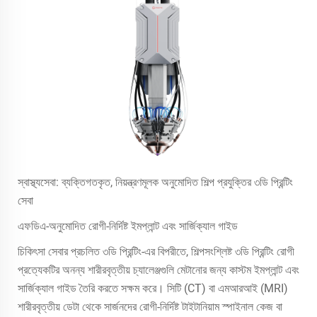
স্বাস্থ্যসেবা: ব্যক্তিগতকৃত, নিয়ন্ত্রণমূলক অনুমোদিত শিল্প প্রযুক্তির ৩ডি প্রিন্টিং
সেবা
এফডিএ-অনুমোদিত রোগী-নির্দিষ্ট ইমপ্লান্ট এবং সার্জিক্যাল গাইড
চিকিৎসা সেবার প্রচলিত ৩ডি প্রিন্টিং-এর বিপরীতে, শিল্পসংশ্লিষ্ট ৩ডি প্রিন্টিং রোগী
প্রত্যেকটির অনন্য শারীরবৃত্তীয় চ্যালেঞ্জগুলি মেটানোর জন্য কাস্টম ইমপ্লান্ট এবং
সার্জিক্যাল গাইড তৈরি করতে সক্ষম করে। সিটি (CT) বা এমআরআই (MRI)
শারীরবৃত্তীয় ডেটা থেকে সার্জনদের রোগী-নির্দিষ্ট টাইটানিয়াম স্পাইনাল কেজ বা