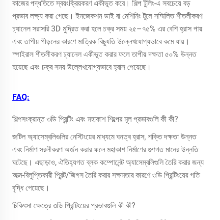
কাজের পদ্ধতিতে স্বয়ংক্রিয়করণ একীভূত করে। শিল্প টুলিং-এ সবচেয়ে বড়
প্রভাব লক্ষ্য করা গেছে। ইনজেকশন ডাই বা মেশিনিং টুলে সম্মিলিত শীতলীকরণ
চ্যানেল সরাসরি 3D মুদ্রিত করা হলে চক্র সময় ২৫–৭৫% এর বেশি হ্রাস পায়
এবং তাপীয় পীড়নের কারণে মাত্রিক বিচ্যুতি উল্লেখযোগ্যভাবে কমে যায়।
স্পাইরাল শীতলীকরণ চ্যানেল একীভূত করার ফলে তাপীয় দক্ষতা ৫০% উন্নত
হয়েছে এবং চক্র সময় উল্লেখযোগ্যভাবে হ্রাস পেয়েছে।
FAQ:
শিল্পসংক্রান্ত ৩ডি প্রিন্টিং এবং মহাকাশ শিল্পের মূল প্রভাবগুলি কী কী?
জটিল অ্যাসেম্বলিগুলির নেস্টিংয়ের মাধ্যমে ঘনত্ব হ্রাস, শক্তি দক্ষতা উন্নত
এবং নির্মাণ সরলীকরণ অর্জন করার ফলে মহাকাশ নির্মাণের গুণগত মানের উন্নতি
ঘটেছে। এছাড়াও, ঐতিহ্যগত ব্লক কম্পোনেন্ট অ্যাসেম্বলিগুলি তৈরি করার জন্য
আত্ম-বিলুপ্তিকারী প্রিন্ট/জিগস তৈরি করার সক্ষমতার কারণে ৩ডি প্রিন্টিংয়ের গতি
বৃদ্ধি পেয়েছে।
চিকিৎসা ক্ষেত্রে ৩ডি প্রিন্টিংয়ের প্রভাবগুলি কী কী?