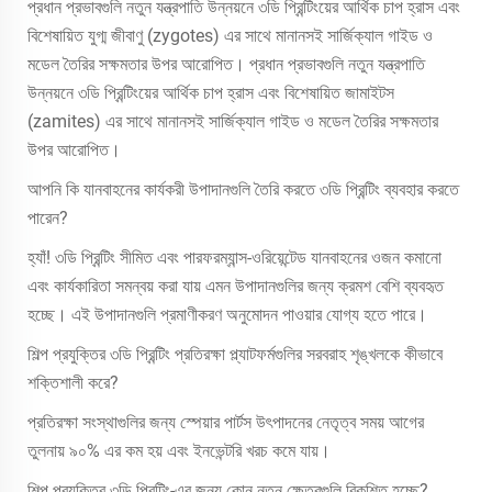
প্রধান প্রভাবগুলি নতুন যন্ত্রপাতি উন্নয়নে ৩ডি প্রিন্টিংয়ের আর্থিক চাপ হ্রাস এবং
বিশেষায়িত যুগ্ম জীবাণু (zygotes) এর সাথে মানানসই সার্জিক্যাল গাইড ও
মডেল তৈরির সক্ষমতার উপর আরোপিত। প্রধান প্রভাবগুলি নতুন যন্ত্রপাতি
উন্নয়নে ৩ডি প্রিন্টিংয়ের আর্থিক চাপ হ্রাস এবং বিশেষায়িত জামাইটস
(zamites) এর সাথে মানানসই সার্জিক্যাল গাইড ও মডেল তৈরির সক্ষমতার
উপর আরোপিত।
আপনি কি যানবাহনের কার্যকরী উপাদানগুলি তৈরি করতে ৩ডি প্রিন্টিং ব্যবহার করতে
পারেন?
হ্যাঁ! ৩ডি প্রিন্টিং সীমিত এবং পারফরম্যান্স-ওরিয়েন্টেড যানবাহনের ওজন কমানো
এবং কার্যকারিতা সমন্বয় করা যায় এমন উপাদানগুলির জন্য ক্রমশ বেশি ব্যবহৃত
হচ্ছে। এই উপাদানগুলি প্রমাণীকরণ অনুমোদন পাওয়ার যোগ্য হতে পারে।
শিল্প প্রযুক্তির ৩ডি প্রিন্টিং প্রতিরক্ষা প্ল্যাটফর্মগুলির সরবরাহ শৃঙ্খলকে কীভাবে
শক্তিশালী করে?
প্রতিরক্ষা সংস্থাগুলির জন্য স্পেয়ার পার্টস উৎপাদনের নেতৃত্ব সময় আগের
তুলনায় ৯০% এর কম হয় এবং ইনভেন্টরি খরচ কমে যায়।
শিল্প প্রযুক্তির ৩ডি প্রিন্টিং-এর জন্য কোন নতুন ক্ষেত্রগুলি বিকশিত হচ্ছে?