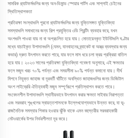
সামরিক প্ল্যাটফর্মগুলির জন্য অন-ডিমান্ড স্পেয়ার পার্টস এবং সাপ্লাই চেইনের
স্থিতিস্থাপকতা
প্রতিরক্ষা সংস্থাগুলি পুরনো প্ল্যাটফর্মগুলির জন্য যুক্তিসঙ্গত যুক্তিবিদ্যা
সমস্যাগুলি সমাধানের জন্য শিল্প প্রযুক্তির ৩ডি প্রিন্টিং ব্যবহার করে, যখন
অংশগুলি পাওয়া যায় না বা অপ্রচলিত হয়ে যায়। মোতায়েনকৃত ইউনিটগুলি ঘণ্টার
মধ্যে যাচাইকৃত উপাদানগুলি (যেমন, যানবাহনের ব্র্যাকেট বা অস্ত্র ব্যবস্থার জন্য
কভার) দ্রুত উৎপাদন করতে পারে, যার ফলে মাস ধরে চলা ক্রয় প্রক্রিয়া বাতিল
হয়ে যায়। ২০২৩ সালের প্রতিরক্ষা যুক্তিবিদ্যা গবেষণা অনুসারে, এই ক্ষমতার
ফলে মজুদ খরচ ৭০% পর্যন্ত এবং সময়সীমা ৯০% পর্যন্ত কমানো যায়। দীর্ঘ
মিশনে নিযুক্ত জাহাজ বা দূরবর্তী ঘাঁটিতে অবস্থিত জাহাজগুলির জন্য ডিজিটাল
অংশ লাইব্রেরি ঐতিহ্যবাহী মজুদ সম্পূর্ণরূপে প্রতিস্থাপন করতে পারে।
সংবেদনশীল উপাদানগুলি স্থানীয়ভাবে উৎপাদন করার ক্ষমতা সাইবার নিরাপত্তা
এবং সরবরাহ শৃঙ্খলের স্বায়ত্তশাসনকে উল্লেখযোগ্যভাবে উন্নত করে, যা ভূ-
রাজনৈতিক সমস্যার শিকার হওয়ার ঝুঁকি থাকে এমন বহুস্তরীয় সরবরাহকারী
নেটওয়ার্কের উপর নির্ভরশীলতা দূর করে।