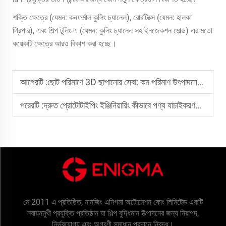
শক্তি ক্ষেত্রে (যেমন: কনফর্মাল কুলিং চ্যানেল), রোবটিক্সে (যেমন: হালকা
গ্রিপার), এবং শিল্প টুলিং-এ (যেমন: কুলিং চ্যানেল সহ ইনজেকশন মোল্ড) এর মতো
কয়েকটি ক্ষেত্রে আরও বিকাশ করা হচ্ছে।
আগেরটি :
ছোট পরিমাণে 3D ছাপানোর সেবা: কম পরিমাণ উৎপাদনের জন্য নমনীয় সমাধান
পরেরটি :
দ্রুত প্রোটোটাইপিং ইঞ্জিনিয়ারিং কীভাবে পণ্য যাচাইকরণকে ত্বরান্বিত করে?
মে 2011 এ প্রতিষ্ঠিত, নানজিং এনিগমা অটোমেশন কোং লিমিটেড একটি
নবায়নমুখী প্রযুক্তি প্রতিষ্ঠান যা শিল্প বুদ্ধিমান উত্পাদনের জন্য নিরাপদ,
নির্ভরযোগ্য এবং অগ্রণী সমাধান প্রদানে নিবদ্ধ।