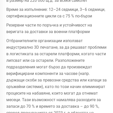
в размер на 220 000 щ.д. за всеки самолет
Време за изпълнение: 12–24 седмици, 3–6 седмици,
сертификационните цикли са с 75 % по-бързи
Резервни части по поръчка и устойчивост на
веригата за доставки за военни платформи
Отбранителните организации използват
индустриално 3D печатане, за да решават проблеми
в логистиката за остарели платформи, когато части
липсват или са остарели. Разположените
подразделения могат бързо да произвеждат
верифицирани компоненти за часове (напр.
държащи скоби за превозни средства или капаци за
оръжейни системи), като по този начин елиминират
процесите на набавяне, които могат да отнемат
месеци. Тази възможност намалява разходите за
запаси до 70 % и времето за доставка – до 90 %,
според проучванията от 2023 г. в областта на