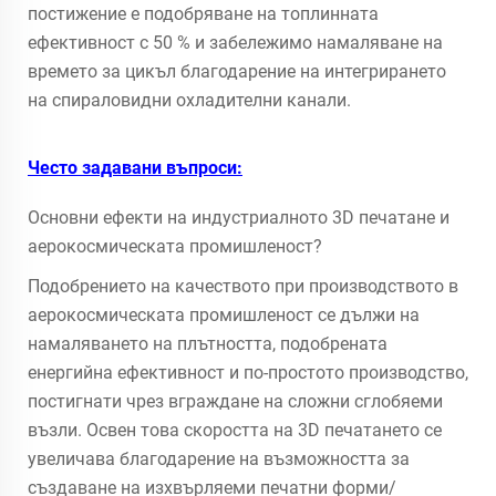
постижение е подобряване на топлинната
ефективност с 50 % и забележимо намаляване на
времето за цикъл благодарение на интегрирането
на спираловидни охладителни канали.
Често задавани въпроси:
Основни ефекти на индустриалното 3D печатане и
аерокосмическата промишленост?
Подобрението на качеството при производството в
аерокосмическата промишленост се дължи на
намаляването на плътността, подобрената
енергийна ефективност и по-простото производство,
постигнати чрез вграждане на сложни сглобяеми
възли. Освен това скоростта на 3D печатането се
увеличава благодарение на възможността за
създаване на изхвърляеми печатни форми/