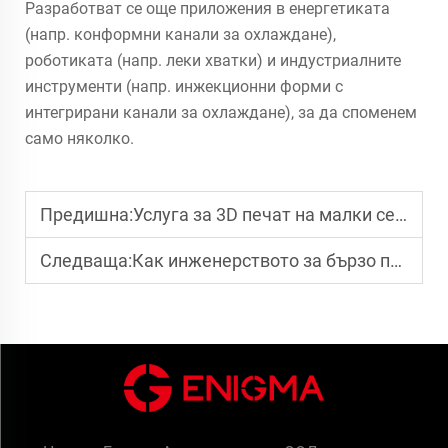
Разработват се още приложения в енергетиката
(напр. конформни канали за охлаждане),
роботиката (напр. леки хватки) и индустриалните
инструменти (напр. инжекционни форми с
интегрирани канали за охлаждане), за да споменем
само няколко.
Предишна:
Услуга за 3D печат на малки серии: Гъвкави решения за производство на малки количества
Следваща:
Как инженерството за бързо прототипиране ускорява валидирането на продукта?