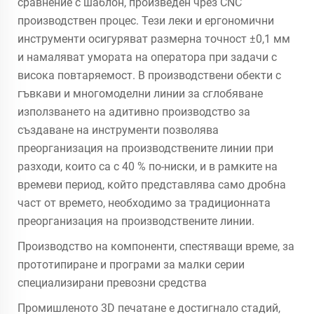
сравнение с шаблон, произведен чрез CNC
производствен процес. Тези леки и ергономични
инструменти осигуряват размерна точност ±0,1 мм
и намаляват умората на оператора при задачи с
висока повтаряемост. В производствени обекти с
гъвкави и многомоделни линии за сглобяване
използването на адитивно производство за
създаване на инструменти позволява
преорганизация на производствените линии при
разходи, които са с 40 % по-ниски, и в рамките на
времеви период, който представлява само дробна
част от времето, необходимо за традиционната
преорганизация на производствените линии.
Производство на компоненти, спестяващи време, за
прототипиране и програми за малки серии
специализирани превозни средства
Промишленото 3D печатане е достигнало стадий,