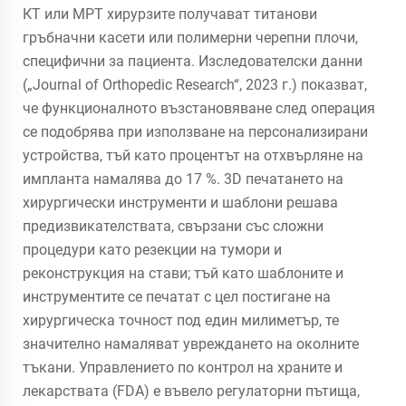
КТ или МРТ хирурзите получават титанови
гръбначни касети или полимерни черепни плочи,
специфични за пациента. Изследователски данни
(„Journal of Orthopedic Research“, 2023 г.) показват,
че функционалното възстановяване след операция
се подобрява при използване на персонализирани
устройства, тъй като процентът на отхвърляне на
импланта намалява до 17 %. 3D печатането на
хирургически инструменти и шаблони решава
предизвикателствата, свързани със сложни
процедури като резекции на тумори и
реконструкция на стави; тъй като шаблоните и
инструментите се печатат с цел постигане на
хирургическа точност под един милиметър, те
значително намаляват увреждането на околните
тъкани. Управлението по контрол на храните и
лекарствата (FDA) е въвело регулаторни пътища,