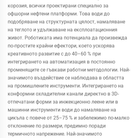
корозия, всички проектирани специално за
офшорни нефтени платформи. Това води до
подобряване на структурната цялост, намаляване
на теглото и удължаване на експлоатационния
живот. Роботиката има потенциала да произвежда
по-простите крайни ефектори, което ускорява
креативното развитие с до 40–60 % при
интегрирането на автоматизация в постоянно
променящите се гъвкави работни методологии. Най-
значимото въздействие се наблюдава в областта
на промишлените инструменти. Интегрирането на
конформни охладителни канали директно в 3D-
отпечатани форми за инжекционно леене или в
машинни инструменти води до намаляване на
цикъла с повече от 25–75 % и забележимо по-малко
отклонение по размери, предимно поради
термичното напрежение. Най-значимото