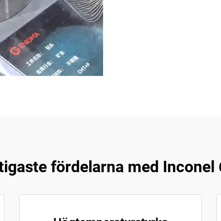
tigaste fördelarna med Inconel