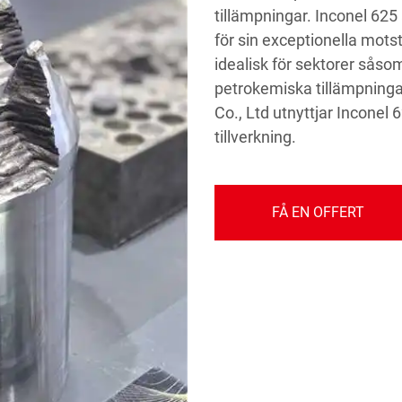
tillämpningar. Inconel 62
för sin exceptionella mots
idealisk för sektorer såso
petrokemiska tillämpning
Co., Ltd utnyttjar Inconel 6
tillverkning.
FÅ EN OFFERT