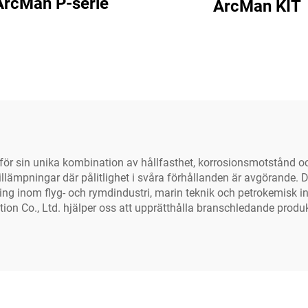
ArcMan P-serie
ArcMan KIT
för sin unika kombination av hållfasthet, korrosionsmotstånd oc
tillämpningar där pålitlighet i svåra förhållanden är avgörande.
ing inom flyg- och rymdindustri, marin teknik och petrokemisk 
ion Co., Ltd. hjälper oss att upprätthålla branschledande produk