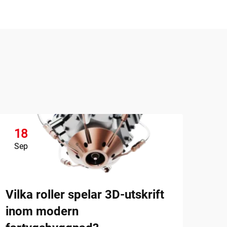
18
1
Sep
Se
Vilka roller spelar 3D-utskrift
inom modern