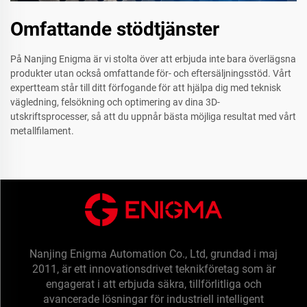
Omfattande stödtjänster
På Nanjing Enigma är vi stolta över att erbjuda inte bara överlägsna
produkter utan också omfattande för- och eftersäljningsstöd. Vårt
expertteam står till ditt förfogande för att hjälpa dig med teknisk
vägledning, felsökning och optimering av dina 3D-
utskriftsprocesser, så att du uppnår bästa möjliga resultat med vårt
metallfilament.
Nanjing Enigma Automation Co., Ltd, grundad i maj
2011, är ett innovationsdrivet teknikföretag som är
engagerat i att erbjuda säkra, tillförlitliga och
avancerade lösningar för industriell intelligent