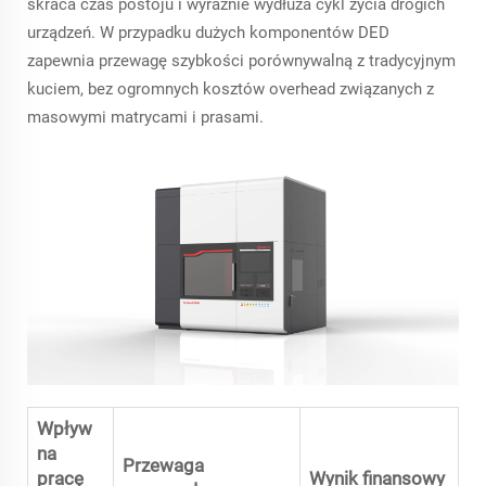
skraca czas postoju i wyraźnie wydłuża cykl życia drogich
urządzeń. W przypadku dużych komponentów DED
zapewnia przewagę szybkości porównywalną z tradycyjnym
kuciem, bez ogromnych kosztów overhead związanych z
masowymi matrycami i prasami.
Wpływ
na
Przewaga
pracę
Wynik finansowy