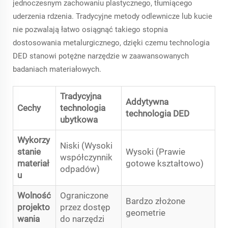
jednoczesnym zachowaniu plastycznego, tłumiącego
uderzenia rdzenia. Tradycyjne metody odlewnicze lub kucie
nie pozwalają łatwo osiągnąć takiego stopnia
dostosowania metalurgicznego, dzięki czemu technologia
DED stanowi potężne narzędzie w zaawansowanych
badaniach materiałowych.
Tradycyjna
Addytywna
Cechy
technologia
technologia DED
ubytkowa
Wykorzy
Niski (Wysoki
stanie
Wysoki (Prawie
współczynnik
materiał
gotowe kształtowo)
odpadów)
u
Wolność
Ograniczone
Bardzo złożone
projekto
przez dostęp
geometrie
wania
do narzędzi