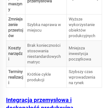
przemysłowa
maszyn
y
Zmniejs
Wyższe
zenie
Szybka naprawa w
wykorzystanie
przestoj
miejscu
obiektów
ów
produkcyjnych
Brak konieczności
Koszty
Mniejsza
stosowania
narzędz
inwestycja
niestandardowych
i
początkowa
matryc
Terminy
Szybszy czas
Krótkie cykle
realizacj
wprowadzenia
produkcji
i
na rynek
Integracja przemysłowa i