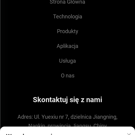
Strona Główna
Technologia
Produkty
Aplikacja
Usługa
O nas
Skontaktuj się z nami
Adres:
Ul. Yuexiu nr 7, dzielnica Jiangning,
Nankin, prowincja Jiangsu, Chiny
E-mail:
[email protected]