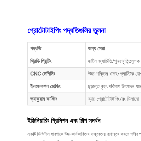
প্রোটোটাইপিং পদ্ধতিগুলির তুলনা
পদ্ধতি
জন্য সেরা
থ্রিডি প্রিন্টিং
জটিল জ্যামিতি/পুনরাবৃত্তিমূল
CNC মেশিনিং
উচ্চ-শক্তির ধাতব/প্লাস্টিক য
ইনজেকশন মোল্ডিং
চূড়ান্ত বৃহৎ পরিমাণ উৎপাদন য
ভ্যাকুয়াম কাস্টিং
ব্যাচ প্রোটোটাইপিং/রং মিলানো
ইঞ্জিনিয়ারিং প্রিসিশন এবং শিল্প সমর্থন
একটি ডিজিটাল ধারণাকে উচ্চ-কার্যকারিতার বাস্তবতায় রূপান্তর করতে গভীর 