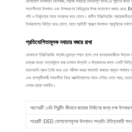
যোগাযোগ উৎপাদনে বিশেষজ্ঞ, শিল্পের সবচেয়ে চাহিদাপূর্ণ মানদণ্ড পূরণের জন্য 
সহনশীলতা উৎপাদন এবং উপকরণের বৈচিত্র্যের উপর মনোযোগ বজায় রেখে,
E
গতি ও নির্ভুলতার সাথে অগ্রসর করে তোলে। জটিল ইঞ্জিনিয়ারিং প্রয়োজনীয়
নির্ভরযোগ্য ভিত্তি করে তোলে, যাতে প্রতিটি প্রকল্প উৎপাদন প্রযুক্তির সর্
প্রতিযোগিতামূলক নবাচার বজায় রাখা
যেকোনো ইঞ্জিনিয়ারিং ফার্মের চূড়ান্ত লক্ষ্য হলো শেষ ব্যবহারকারীকে উত্ত
চক্রের মধ্যে অন্তর্ভুক্ত করা চলমান উন্নতি ও উদ্ভাবনের জন্য একটি ভিত্
মডেলগুলি দ্রুত তৈরি করে এবং পরীক্ষা করার ক্ষমতাই বাজারে প্রকৃত পার্থক্য 
এবং চাপসৃষ্টিকারী সময়সীমা নিয়ে আত্মবিশ্বাসের সাথে এগিয়ে যেতে পারে, যেহে
সেবার দ্বারা সমর্থিত।
আগেরটি :
৩ডি প্রিন্টিং কীভাবে জাহাজ নির্মাণের জন্য দক্ষ উপক
পরেরটি :
DED যোগাযোগমূলক উৎপাদন পদ্ধতি ঐতিহ্যবাহী পদ্ধ