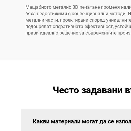
Мащабното метално 3D печатане променя налич
бяха недостижими с конвенционални методи. Na
метални части, проектирани според уникалните
подобряват оперативната ефективност, устойчи
прави идеално решение за съвременните произ
Често задавани в
Какви материали могат да се изпо