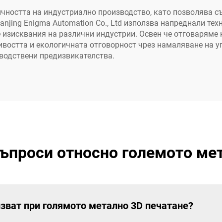
ността на индустриално производство, като позволява съ
njing Enigma Automation Co., Ltd използва напреднали те
 изисквания на различни индустрии. Освен че отговаряме 
востта и екологичната отговорност чрез намаляване на уп
водствени предизвикателства.
ъпроси относно големото ме
лзват при голямото метално 3D печатане?