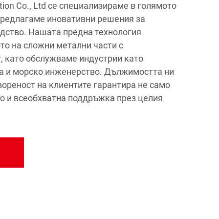
tion Co., Ltd се специализираме в голямото
предлагаме иновативни решения за
дство. Нашата предна технология
то на сложни метални части с
, като обслужваме индустрии като
а и морско инженерство. Дължимостта ни
вореност на клиентите гарантира не само
но и всеобхватна поддръжка през целия