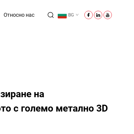
Относно нас
BG
зиране на
то с големо метално 3D