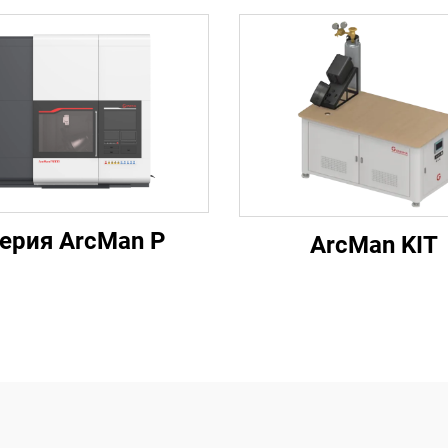
ерия ArcMan P
ArcMan KIT