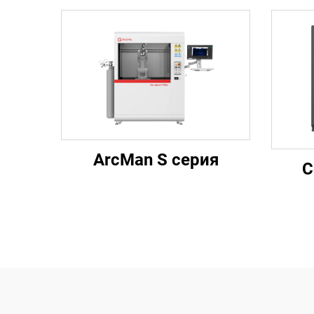
ArcMan S серия
С