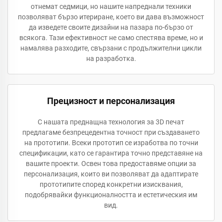
отнемат седмици, но нашите напреднали техники
позволяват бързо итериране, което ви дава възможност
да изведете своите дизайни на пазара по-бързо от
всякога. Тази ефективност не само спестява време, но и
намалява разходите, свързани с продължителни цикли
на разработка.
Прецизност и персонализация
С нашата преднащна технология за 3D печат
предлагаме безпрецедентна точност при създаването
на прототипи. Всеки прототип се изработва по точни
спецификации, като се гарантира точно представяне на
вашите проекти. Освен това предоставяме опции за
персонализация, които ви позволяват да адаптирате
прототипите според конкретни изисквания,
подобрявайки функционалността и естетическия им
вид.