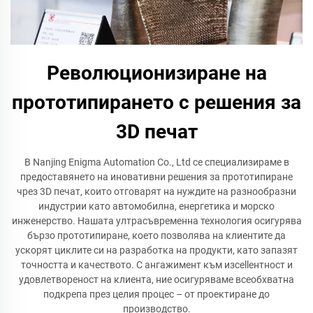
Революционизиране на
прототипирането с решения за
3D печат
В Nanjing Enigma Automation Co., Ltd се специализираме в
предоставянето на иновативни решения за прототипиране
чрез 3D печат, които отговарят на нуждите на разнообразни
индустрии като автомобилна, енергетика и морско
инженерство. Нашата ултрасъвременна технология осигурява
бързо прототипиране, което позволява на клиентите да
ускорят циклите си на разработка на продукти, като запазят
точността и качеството. С ангажимент към изcellентност и
удовлетвореност на клиента, ние осигуряваме всеобхватна
подкрепа през целия процес – от проектиране до
производство.