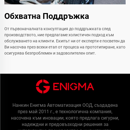
Обхватна Поддръжка
От първоначалната консултация до поддръжката след
производството, ние предлагаме холистичен подход към
обслужването на клиенти. Екипът ни от експерти е посветен да
Ви насочва през всеки етап от процеса на прототипиране, като
осигурява безпроблемен и задоволителен опит.
Нанкин Енигма Автоматизация ООД, създадена
през май 2011 г., е технологична компания,
насочена към иновации, която предлага сигурни,
надеждни и предовъзходни решения за