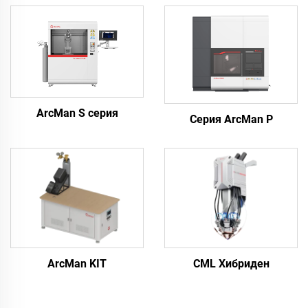
ArcMan S серия
Серия ArcMan P
ArcMan KIT
CML Хибриден