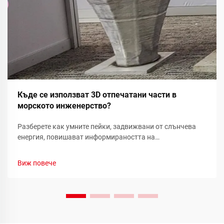
Къде се използват 3D отпечатани части в
морското инженерство?
Разберете как умните пейки, задвижвани от слънчева
енергия, повишават информираността на
обществеността относно възобновяемата енергия чрез
реалновременни показатели за устойчивост и
Виж повече
ангажираност на общността. Научете повече днес.