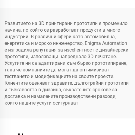
Развитието на 3D принтирани прототипи е променило
начина, по който се разработват продукти в много
индустрии. В различни сфери като автомобилна,
енергетика и морско инженерство, Enigma Automation
е изградила репутация за изcellентност с дизайнерски
прототипи, използващи напреднало 3D печатане.
Услугите ни са адаптирани към бързо прототипиране,
така че компаниите да могат да оптимизират
тестването и модификациите на своите проекти.
Клиентите оценяват здравите, дълготрайни прототипи
и гъвкавостта в дизайна, съкратените срокове за
доставка и намалените производствени разходи,
които нашите услуги осигуряват.