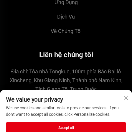
Ứng Dụng
Dịch Vụ
Về Chúng Tôi
Liên hệ chúng tôi
Địa chỉ:
Tòa nhà Tongkun, 100m phía Bắc Đại lộ
Xincheng, Khu Giang Ninh, Thành phố Nam Kinh,
Tỉnh Giang Tô, Trung Quốc
Email:
[email protected]
We value your privacy
We use cookies and similar tools to provide our services. If you
don't want to accept all cookies, click Personalize cookies.
Bản quyền © 2025 bởi NANJING ENIGMA
Accept all