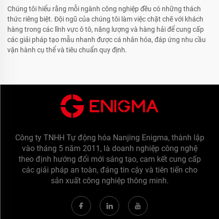
Chúng tôi hiểu rằng mỗi ngành công nghiệp đều có những thách
thức riêng biệt. Đội ngũ của chúng tôi làm việc chặt chẽ với khách
hàng trong các lĩnh vực ô tô, năng lượng và hàng hải để cung cấp
các giải pháp tạo mẫu nhanh được cá nhân hóa, đáp ứng nhu cầu
vận hành cụ thể và tiêu chuẩn quy định.
Công ty TNHH Tự động hóa Nanjing Enigma, thành lập
vào tháng 5 năm 2011, là doanh nghiệp công nghệ
theo định hướng đổi mới sáng tạo, cam kết cung cấp
các giải pháp an toàn, đáng tin cậy và tiên tiến cho
sản xuất công nghiệp thông minh.