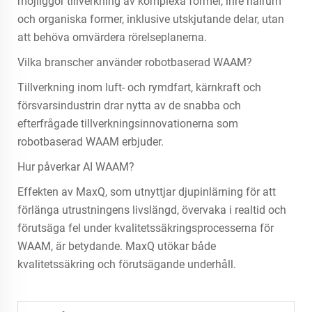
möjliggör tillverkning av komplexa former, inre hålrum
och organiska former, inklusive utskjutande delar, utan
att behöva omvärdera rörelseplanerna.
Vilka branscher använder robotbaserad WAAM?
Tillverkning inom luft- och rymdfart, kärnkraft och
försvarsindustrin drar nytta av de snabba och
efterfrågade tillverkningsinnovationerna som
robotbaserad WAAM erbjuder.
Hur påverkar AI WAAM?
Effekten av MaxQ, som utnyttjar djupinlärning för att
förlänga utrustningens livslängd, övervaka i realtid och
förutsäga fel under kvalitetssäkringsprocesserna för
WAAM, är betydande. MaxQ utökar både
kvalitetssäkring och förutsägande underhåll.