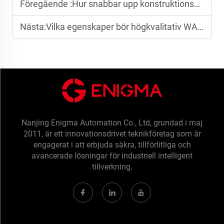
Föregående :
Hur snabbar upp konstruktionsprototypning produktvalidering?
Nästa:
Vilka egenskaper bör högkvalitativ WAAM-tråd ha?
Nanjing Enigma Automation Co., Ltd, grundad i maj
2011, är ett innovationsdrivet teknikföretag som är
engagerat i att erbjuda säkra, tillförlitliga och
avancerade lösningar för industriell intelligent
tillverkning.