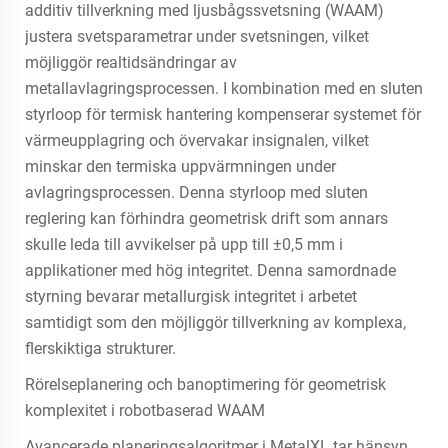
additiv tillverkning med ljusbågssvetsning (WAAM)
justera svetsparametrar under svetsningen, vilket
möjliggör realtidsändringar av
metallavlagringsprocessen. I kombination med en sluten
styrloop för termisk hantering kompenserar systemet för
värmeupplagring och övervakar insignalen, vilket
minskar den termiska uppvärmningen under
avlagringsprocessen. Denna styrloop med sluten
reglering kan förhindra geometrisk drift som annars
skulle leda till avvikelser på upp till ±0,5 mm i
applikationer med hög integritet. Denna samordnade
styrning bevarar metallurgisk integritet i arbetet
samtidigt som den möjliggör tillverkning av komplexa,
flerskiktiga strukturer.
Rörelseplanering och banoptimering för geometrisk
komplexitet i robotbaserad WAAM
Avancerade planeringsalgoritmer i MetalXL tar hänsyn