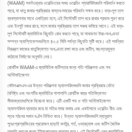
(WAAM) সফটওয়্যার ওয়েল্ডিংয়ের সময় ওয়েল্ডিং প্যারামিটারগুলি পরিবর্তন করতে
পারে, যা ধাতু জমার প্রক্রিয়ায় বাস্তব-সময়ের পরিবর্তন সক্ষম করে। বন্ধ-লুপ তাপ
ব্যবস্থাপনার সাথে একত্রিত হলে, এই সিস্টেমটি তাপ ধরে রাখার প্রভাব পূরণ করে
এবং ইনপুট নজর রাখে, ফলে জমার প্রক্রিয়ায় তাপ সঞ্চয় কমিয়ে আনে। এই বন্ধ-
লুপ সিস্টেমটি জ্যামিতিক বিচ্যুতি রোধ করতে পারে, যা সাধারণত উচ্চ-অখণ্ডতা
সম্পন্ন অ্যাপ্লিকেশনগুলিতে ±০.৫ মিমি পর্যন্ত বিচ্যুতি সৃষ্টি করে। এই সমন্বিত
নিয়ন্ত্রণ কাজের ধাতুবিদ্যাগত অখণ্ডতা রক্ষা করে এবং জটিল, বহু-স্তরযুক্ত
কাঠামো নির্মাণের অনুমতি দেয়।
রোবটিক WAAM-এ জ্যামিতিক জটিলতার জন্য গতি পরিকল্পনা এবং পথ
অপ্টিমাইজেশন
মেটালএক্সএল-এর উন্নত পরিকল্পনা অ্যালগরিদমগুলি জমার প্রক্রিয়ার ভৌত
বৈশিষ্ট্য এবং অংশটির জ্যামিতির পাশাপাশি রোবটিক বাহুর গতিবিদ্যাগত
সীমাবদ্ধতাগুলিকে বিবেচনা করে। এটি একটি পথ ও গতি অপ্টিমাইজেশন
অ্যালগরিদম ব্যবহার করে যা গতির সময় কমায় এবং একইসাথে ওয়েল্ডিং বীড এবং
স্তর গঠনের সমান বণ্টন নিশ্চিত করে। উন্নত অ্যালগরিদমগুলি ম্যানুয়াল
পুনঃপ্রোগ্রামিংয়ের প্রয়োজন ছাড়াই কনটুর, গর্ত, ওভারহ্যাঙ্গ এবং জটিল জৈবিক
আকৃতি পূরণের জন্য ইন্টারপোলেশন ব্যবহার করে। এই সিস্টেমটি এমন জ্যামিতিক