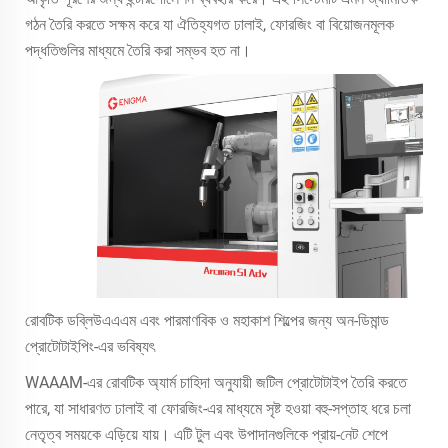
গঠন তৈরি করতে সক্ষম করে যা ঐতিহ্যগত ঢালাই, ফোরজিং বা বিয়োজনমূলক
পদ্ধতিগুলির মাধ্যমে তৈরি করা সম্ভব হত না।
রোবটিক ডব্লিউএএএম এবং পারমাণবিক ও মহাকাশ শিল্পের জন্য অন-ডিমান্ড
প্রোটোটাইপিং-এর ভবিষ্যৎ
WAAAM-এর রোবটিক অ্যার্ম চাহিদা অনুযায়ী জটিল প্রোটোটাইপ তৈরি করতে
পারে, যা সাধারণত ঢালাই বা ফোরজিং-এর মাধ্যমে সৃষ্ট হওয়া বহু-সপ্তাহ ধরে চলা
নেতৃত্ব সময়কে এড়িয়ে যায়। এটি টুল এবং উপাদানগুলিকে প্রায়-নেট শেপে