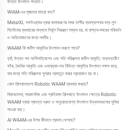
উন্নত উৎপাদন পদ্ধতি।
WIAM-এর সূক্ষ্মতার মাত্রা কত?
MetalXL সফটওয়্যার দ্বারা জমাকরণের সময় তাপীয় ব্যবস্থাপনার বন্ধ লুপ
সিস্টেমের ব্যবহারের মাধ্যমে নির্ভুল নিয়ন্ত্রণ সম্ভব হয়, যা বাস্তব-সময়ের পরিবর্তন
ও অভিযোজনের জন্য নমনীয়।
WAAM কি জটিল আকৃতির উৎপাদন করতে পারে?
হ্যাঁ, উন্নত পথ অপ্টিমাইজেশন এবং গতি পরিকল্পনা জটিল আকৃতি, অভ্যন্তরীণ
ফাঁক, জৈবিক আকৃতি এবং ওভারহ্যাং-সহ বিভিন্ন আকৃতির উৎপাদন সক্ষম করে,
যার জন্য গতি পরিকল্পনা পুনরায় প্রস্তুত করার প্রয়োজন হয় না।
কোন শিল্পখাতগুলো Robotic WAAM ব্যবহার করছে?
বিমানচালনা, পারমাণবিক এবং প্রতিরক্ষা শিল্পখাতে উৎপাদন ক্ষেত্রে Robotic
WAAM দ্বারা প্রদত্ত দ্রুত ও অনুরোধযোগ্য উৎপাদন উদ্ভাবনগুলোর সুবিধা
পাওয়া যায়।
AI WAAM-এর উপর কীভাবে প্রভাব ফেলছে?