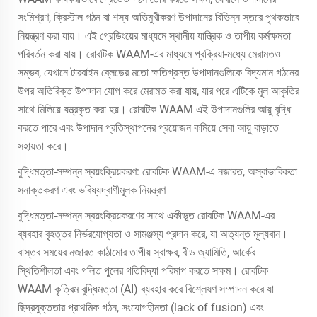
সংমিশ্রণ, ক্রিস্টাল গঠন বা শস্য অভিমুখীকরণ উপাদানের বিভিন্ন স্তরে পৃথকভাবে
নিয়ন্ত্রণ করা যায়। এই গ্রেডিংয়ের মাধ্যমে স্থানীয় যান্ত্রিক ও তাপীয় কর্মক্ষমতা
পরিবর্তন করা যায়। রোবটিক WAAM-এর মাধ্যমে প্রক্রিয়া-মধ্যে মেরামতও
সম্ভব, যেখানে টারবাইন ব্লেডের মতো ক্ষতিগ্রস্ত উপাদানগুলিকে বিদ্যমান গঠনের
উপর অতিরিক্ত উপাদান যোগ করে মেরামত করা যায়, যার পরে এটিকে মূল আকৃতির
সাথে মিলিয়ে যন্ত্রকৃত করা হয়। রোবটিক WAAM এই উপাদানগুলির আয়ু বৃদ্ধি
করতে পারে এবং উপাদান প্রতিস্থাপনের প্রয়োজন কমিয়ে সেবা আয়ু বাড়াতে
সহায়তা করে।
বুদ্ধিমত্তা-সম্পন্ন স্বয়ংক্রিয়করণ: রোবটিক WAAM-এ নজারত, অস্বাভাবিকতা
সনাক্তকরণ এবং ভবিষ্যদ্বাণীমূলক নিয়ন্ত্রণ
বুদ্ধিমত্তা-সম্পন্ন স্বয়ংক্রিয়করণের সাথে একীভূত রোবটিক WAAM-এর
ব্যবহার বৃহত্তর নির্ভরযোগ্যতা ও সামঞ্জস্য প্রদান করে, যা অত্যন্ত মূল্যবান।
বাস্তব সময়ের নজারত কাঠামোর তাপীয় স্বাক্ষর, বীড জ্যামিতি, আর্কের
স্থিতিশীলতা এবং গলিত পুলের গতিবিদ্যা পরিমাপ করতে সক্ষম। রোবটিক
WAAM কৃত্রিম বুদ্ধিমত্তা (AI) ব্যবহার করে বিশ্লেষণ সম্পাদন করে যা
ছিদ্রযুক্ততার প্রাথমিক গঠন, সংযোগহীনতা (lack of fusion) এবং