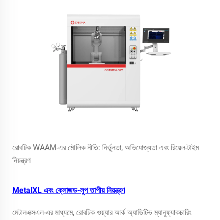
রোবটিক WAAM-এর মৌলিক নীতি: নির্ভুলতা, অভিযোজ্যতা এবং রিয়েল-টাইম
নিয়ন্ত্রণ
MetalXL এবং ক্লোজড-লুপ তাপীয় নিয়ন্ত্রণ
মেটালএক্সএল-এর মাধ্যমে, রোবটিক ওয়্যার আর্ক অ্যাডিটিভ ম্যানুফ্যাকচারিং