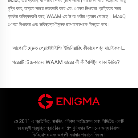
MaxQ-এর প্রভাব, যা গভীর শেখার (ডিপ লার্নিং) কাজে লাগিয়ে সরঞ্জামের আয়ু
বৃদ্ধি করে, বাস্তব-সময়ে নজরদারি করে এবং গুণগত নিশ্চয়তা প্রক্রিয়ার সময়
ব্যর্থতা ভবিষ্যদ্বাণী করে, WAAM-এর উপর গভীর প্রভাব ফেলছে। MaxQ
গুণগত নিশ্চয়তা এবং ভবিষ্যদ্বাণীমূলক রক্ষণাবেক্ষণকে বিস্তৃত করে।
আগেরটি :
দ্রুত প্রোটোটাইপিং ইঞ্জিনিয়ারিং কীভাবে পণ্য যাচাইকরণকে ত্বরান্বিত করে?
পরেরটি :
উচ্চ-মানের WAAM তারের কী কী বৈশিষ্ট্য থাকা উচিত?
মে 2011 এ প্রতিষ্ঠিত, নানজিং এনিগমা অটোমেশন কোং লিমিটেড একটি
নবায়নমুখী প্রযুক্তি প্রতিষ্ঠান যা শিল্প বুদ্ধিমান উত্পাদনের জন্য নিরাপদ,
নির্ভরযোগ্য এবং অগ্রণী সমাধান প্রদানে নিবদ্ধ।