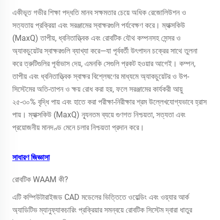
একীভূত গভীর শিক্ষা পদ্ধতি মানব সক্ষমতার চেয়ে অধিক রেজোলিউশন ও
সত্যতায় প্রক্রিয়া এবং সরঞ্জামের স্বাক্ষরগুলি পর্যবেক্ষণ করে। ম্যাক্সকিউ
(MaxQ) তাপীয়, ধ্বনিতাত্ত্বিক এবং রোবটিক যৌথ কম্পনসহ সেন্সর ও
অ্যাকচুয়েটর স্বাক্ষরগুলি ব্যাখ্যা করে—যা পূর্ববর্তী উৎপাদন চক্রের সাথে তুলনা
করে ত্রুটিগুলির পূর্বাভাস দেয়, এমনকি সেগুলি প্রকট হওয়ার আগেই। কম্পন,
তাপীয় এবং ধ্বনিতাত্ত্বিক স্বাক্ষর বিশ্লেষণের মাধ্যমে অ্যাকচুয়েটর ও উপ-
সিস্টেমের অতি-তাপন ও ক্ষয় রোধ করা হয়, ফলে সরঞ্জামের কার্যকরী আয়ু
২৫-৩০% বৃদ্ধি পায় এবং হাতে করা পরীক্ষা-নিরীক্ষার শ্রম উল্লেখযোগ্যভাবে হ্রাস
পায়। ম্যাক্সকিউ (MaxQ) ন্যূনতম ব্যয়ে গুণগত নিশ্চয়তা, সত্যতা এবং
প্রয়োজনীয় মানদণ্ড মেনে চলার নিশ্চয়তা প্রদান করে।
সাধারণ জিজ্ঞাসা
রোবটিক WAAM কী?
এটি কম্পিউটারাইজড CAD মডেলের ভিত্তিতে ওয়েল্ডিং এবং ওয়্যার আর্ক
অ্যাডিটিভ ম্যানুফ্যাকচারিং প্রক্রিয়ার সমন্বয়ে রোবটিক সিস্টেম দ্বারা ধাতুর