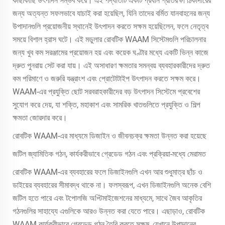
কাছাকাছি উৎপাদন সম্ভব করে। এই পদ্ধতিটি একটি প্রধান প্রতিরক্ষা ঠিকাদারের
জন্য অত্যন্ত সফলভাবে যাচাই করা হয়েছিল, যিনি তাদের বর্মিত যানবাহনের জন্য
উপাদানগুলি প্রয়োজনীয় স্থানেই উৎপাদন করতে সক্ষম হয়েছিলেন, ফলে নেতৃত্ব
সময়ে বিশাল হ্রাস ঘটে। এই মডুলার রোবটিক WAAM সিস্টেমগুলি পরিচালনার
জন্য খুব কম সরঞ্জামের প্রয়োজন হয় এবং কয়েক ঘণ্টার মধ্যে একটি ভিন্ন কাজে
দ্রুত পুনরায় সেট করা যায়। এই অসাধারণ ক্ষমতার সমন্বয় ব্যবহারকারীদের দ্রুত
কম পরিমাণে ও জরুরি যন্ত্রাংশ এবং প্রোটোটাইপ উৎপাদন করতে সক্ষম করে।
WAAM-এর প্রযুক্তি ছোট সরবরাহকারীদের বড় উৎপাদন সিস্টেমে প্রবেশের
সুযোগ করে দেয়, যা শক্তি, মহাকাশ এবং সামরিক খাতগুলিতে প্রযুক্তি ও শিল্প
ক্ষমতা জোরদার করে।
রোবটিক WAAM-এর মাধ্যমে ডিজাইন ও জীবনচক্র ক্ষমতা উন্নত করা হয়েছে
জটিল জ্যামিতিক গঠন, কার্যকরীভাবে গ্রেডেড গঠন এবং প্রক্রিয়া-মধ্যে মেরামত
রোবটিক WAAM-এর ব্যবহারের ফলে ডিজাইনগুলি এখন আর শুধুমাত্র ছাঁচ ও
ডাইয়ের ব্যবহারের সীমাবদ্ধ থাকে না। ফলস্বরূপ, এখন ডিজাইনগুলি অনেক বেশি
জটিল হতে পারে এবং টপোলজি অপ্টিমাইজেশনের মাধ্যমে, সাথে জৈব আকৃতির
গঠনগুলির সাহায্যে এগুলিকে আরও উন্নত করা যেতে পারে। এছাড়াও, রোবটিক
WAAM কার্যকরীভাবে গ্রেডেড গঠন তৈরি করতে সক্ষম, যেখানে উপাদানের