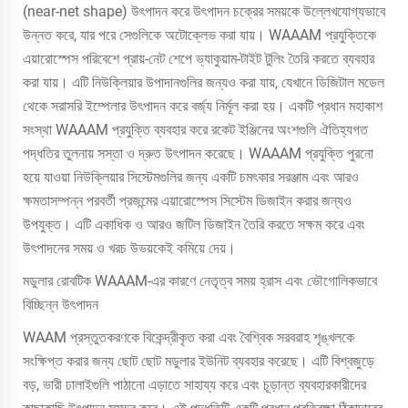
(near-net shape) উৎপাদন করে উৎপাদন চক্রের সময়কে উল্লেখযোগ্যভাবে
উন্নত করে, যার পরে সেগুলিকে অটোক্লেভ করা যায়। WAAAM প্রযুক্তিকে
এয়ারোস্পেস পরিবেশে প্রায়-নেট শেপে ভ্যাকুয়াম-টাইট টুলিং তৈরি করতে ব্যবহার
করা যায়। এটি নিউক্লিয়ার উপাদানগুলির জন্যও করা যায়, যেখানে ডিজিটাল মডেল
থেকে সরাসরি ইম্পেলার উৎপাদন করে বর্জ্য নির্মূল করা হয়। একটি প্রধান মহাকাশ
সংস্থা WAAAM প্রযুক্তি ব্যবহার করে রকেট ইঞ্জিনের অংশগুলি ঐতিহ্যগত
পদ্ধতির তুলনায় সস্তা ও দ্রুত উৎপাদন করেছে। WAAAM প্রযুক্তি পুরনো
হয়ে যাওয়া নিউক্লিয়ার সিস্টেমগুলির জন্য একটি চমৎকার সরঞ্জাম এবং আরও
ক্ষমতাসম্পন্ন পরবর্তী প্রজন্মের এয়ারোস্পেস সিস্টেম ডিজাইন করার জন্যও
উপযুক্ত। এটি একাধিক ও আরও জটিল ডিজাইন তৈরি করতে সক্ষম করে এবং
উৎপাদনের সময় ও খরচ উভয়কেই কমিয়ে দেয়।
মডুলার রোবটিক WAAAM-এর কারণে নেতৃত্ব সময় হ্রাস এবং ভৌগোলিকভাবে
বিচ্ছিন্ন উৎপাদন
WAAM প্রস্তুতকরণকে বিকেন্দ্রীকৃত করা এবং বৈশ্বিক সরবরাহ শৃঙ্খলকে
সংক্ষিপ্ত করার জন্য ছোট ছোট মডুলার ইউনিট ব্যবহার করেছে। এটি বিশ্বজুড়ে
বড়, ভারী ঢালাইগুলি পাঠানো এড়াতে সাহায্য করে এবং চূড়ান্ত ব্যবহারকারীদের