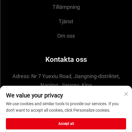
Tillämpning
Tjänst
Om oss
Kontakta oss
Adress:
Nr 7 Yuexiu Road, Jiangning-distriktet,
Nanjing, Jiangsu, Kina
E-post:
[email protected]
We value your privacy
We use cookies and similar tools to provide our services. If you
don't want to accept all cookies, click Personalize cookies.
Copyright © 2025 av NANJING ENIGMA
Accept all
AUTOMATION CO.,LTD -
Integritetspolicy