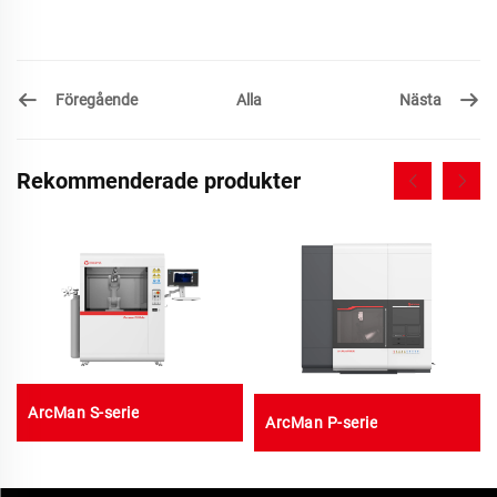
Föregående
Nästa
Alla
Rekommenderade produkter
ArcMan S-serie
ArcMan P-serie