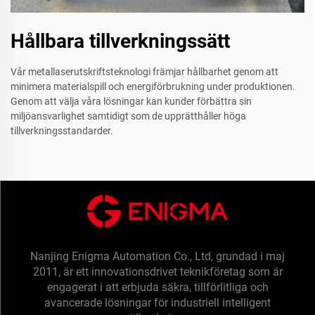
Hållbara tillverkningssätt
Vår metallaserutskriftsteknologi främjar hållbarhet genom att
minimera materialspill och energiförbrukning under produktionen.
Genom att välja våra lösningar kan kunder förbättra sin
miljöansvarlighet samtidigt som de upprätthåller höga
tillverkningsstandarder.
Nanjing Enigma Automation Co., Ltd, grundad i maj
2011, är ett innovationsdrivet teknikföretag som är
engagerat i att erbjuda säkra, tillförlitliga och
avancerade lösningar för industriell intelligent