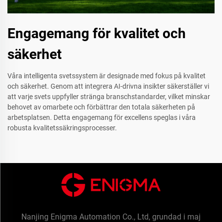
Engagemang för kvalitet och
säkerhet
Våra intelligenta svetssystem är designade med fokus på kvalitet
och säkerhet. Genom att integrera AI-drivna insikter säkerställer vi
att varje svets uppfyller stränga branschstandarder, vilket minskar
behovet av omarbete och förbättrar den totala säkerheten på
arbetsplatsen. Detta engagemang för excellens speglas i våra
robusta kvalitetssäkringsprocesser.
Nanjing Enigma Automation Co., Ltd, grundad i maj