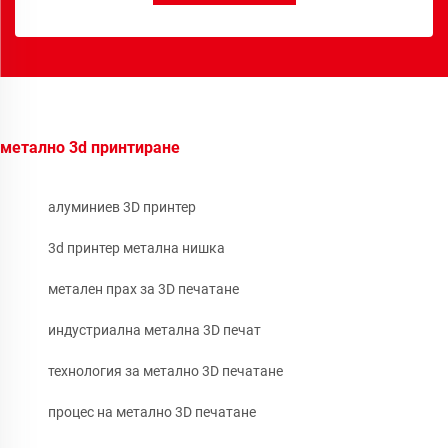
метално 3d принтиране
алуминиев 3D принтер
3d принтер метална нишка
метален прах за 3D печатане
индустриална метална 3D печат
технология за метално 3D печатане
процес на метално 3D печатане