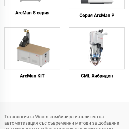
ArcMan S серия
Серия ArcMan P
ArcMan KIT
CML Хибриден
Технологията Waam комбинира интелигентна
автоматизация със съвременни методи за добавяне