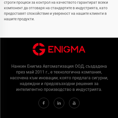
строги процеси за контрол на качеството гарантират всеки
компонент да отговаря на стандартите в индустрията, като
предоставят спокойствие и увереност на нашите клиенти в
нашите продукти.
Нанкин Енигма Автоматизация ООД, създадена
през май 2011 г., е технологична компания,
насочена към иновации, която предлага сигурни,
надеждни и предовъзходни решения за
интелигентно производство в индустрията.