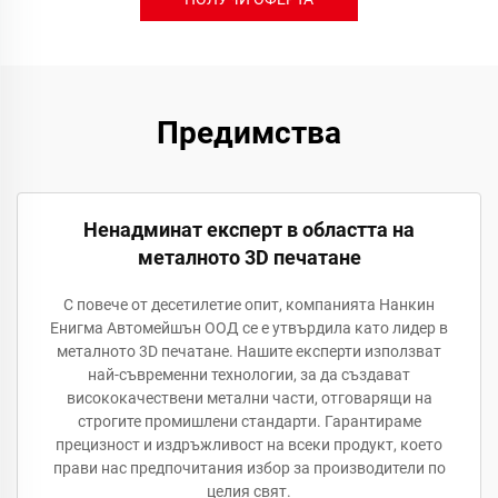
Предимства
Ненадминат експерт в областта на
металното 3D печатане
С повече от десетилетие опит, компанията Нанкин
Енигма Автомейшън ООД се е утвърдила като лидер в
металното 3D печатане. Нашите експерти използват
най-съвременни технологии, за да създават
висококачествени метални части, отговарящи на
строгите промишлени стандарти. Гарантираме
прецизност и издръжливост на всеки продукт, което
прави нас предпочитания избор за производители по
целия свят.