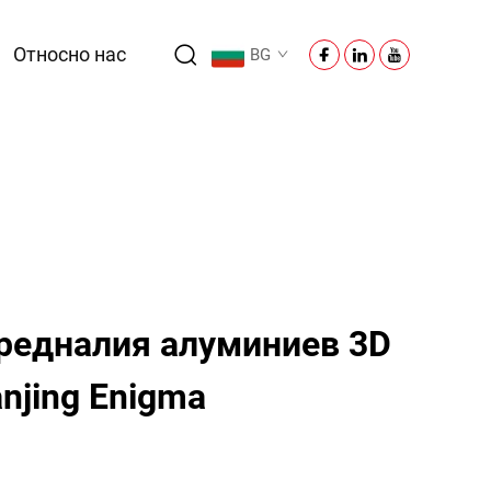
Относно нас
BG
редналия алуминиев 3D
njing Enigma