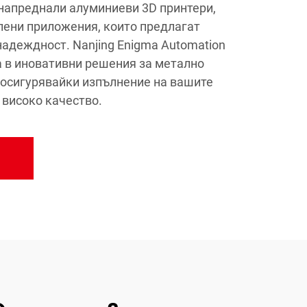
 напреднали алуминиеви 3D принтери,
ени приложения, които предлагат
надеждност. Nanjing Enigma Automation
ра в иновативни решения за метално
 осигурявайки изпълнение на вашите
 високо качество.