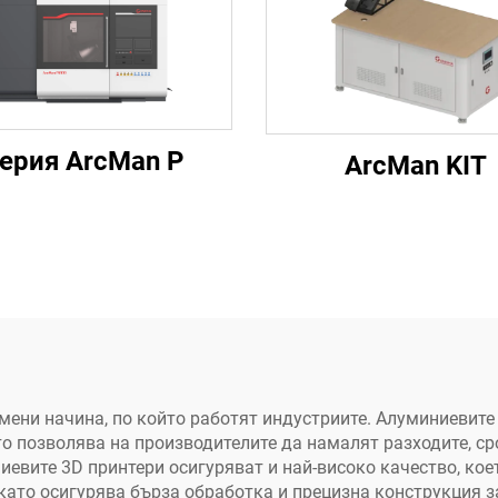
ерия ArcMan P
ArcMan KIT
мени начина, по който работят индустриите. Алуминиевите
то позволява на производителите да намалят разходите, ср
евите 3D принтери осигуряват и най-високо качество, ко
като осигурява бърза обработка и прецизна конструкция з