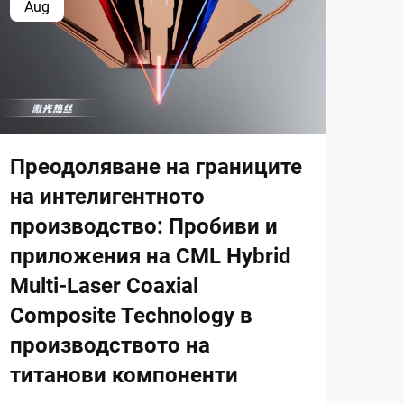
Aug
Se
Ка
усл
Преодоляване на границите
пе
на интелигентното
производство: Пробиви и
Разб
мета
приложения на CML Hybrid
прот
Multi-Laser Coaxial
Виж 
заяв
Composite Technology в
ком
производството на
про
титанови компоненти
пов