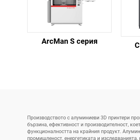
ArcMan S серия
С
Производството с алуминиеви 3D принтери про
бързина, ефективност и производителност, кое
функционалността на крайния продукт. Алумини
промишленост, енергетиката и изследванията, 