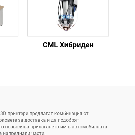
CML Хибриден
 3D принтери предлагат комбинация от
оковете за доставка и да подобрят
ето позволява прилагането им в автомобилната
а напреднали части.