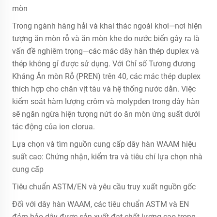
mòn
Trong ngành hàng hải và khai thác ngoài khơi—nơi hiện
tượng ăn mòn rỗ và ăn mòn khe do nước biển gây ra là
vấn đề nghiêm trọng—các mác dây hàn thép duplex và
thép không gỉ được sử dụng. Với Chỉ số Tương đương
Kháng Ăn mòn Rỗ (PREN) trên 40, các mác thép duplex
thích hợp cho chân vịt tàu và hệ thống nước dằn. Việc
kiểm soát hàm lượng crôm và molypden trong dây hàn
sẽ ngăn ngừa hiện tượng nứt do ăn mòn ứng suất dưới
tác động của ion clorua.
Lựa chọn và tìm nguồn cung cấp dây hàn WAAM hiệu
suất cao: Chứng nhận, kiểm tra và tiêu chí lựa chọn nhà
cung cấp
Tiêu chuẩn ASTM/EN và yêu cầu truy xuất nguồn gốc
Đối với dây hàn WAAM, các tiêu chuẩn ASTM và EN
đảm bảo dây được sản xuất đạt chất lượng cao trong