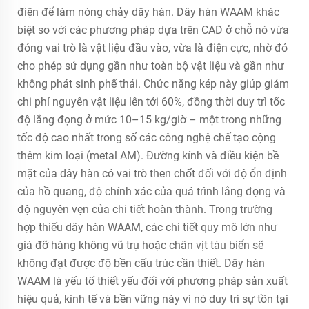
điện để làm nóng chảy dây hàn. Dây hàn WAAM khác
biệt so với các phương pháp dựa trên CAD ở chỗ nó vừa
đóng vai trò là vật liệu đầu vào, vừa là điện cực, nhờ đó
cho phép sử dụng gần như toàn bộ vật liệu và gần như
không phát sinh phế thải. Chức năng kép này giúp giảm
chi phí nguyên vật liệu lên tới 60%, đồng thời duy trì tốc
độ lắng đọng ở mức 10–15 kg/giờ – một trong những
tốc độ cao nhất trong số các công nghệ chế tạo cộng
thêm kim loại (metal AM). Đường kính và điều kiện bề
mặt của dây hàn có vai trò then chốt đối với độ ổn định
của hồ quang, độ chính xác của quá trình lắng đọng và
độ nguyên vẹn của chi tiết hoàn thành. Trong trường
hợp thiếu dây hàn WAAM, các chi tiết quy mô lớn như
giá đỡ hàng không vũ trụ hoặc chân vịt tàu biển sẽ
không đạt được độ bền cấu trúc cần thiết. Dây hàn
WAAM là yếu tố thiết yếu đối với phương pháp sản xuất
hiệu quả, kinh tế và bền vững này vì nó duy trì sự tồn tại