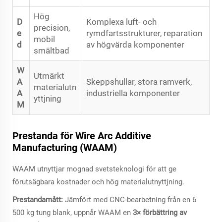
Hög
D
Komplexa luft- och
precision,
e
rymdfartsstrukturer, reparation
mobil
d
av högvärda komponenter
smältbad
W
Utmärkt
A
Skeppshullar, stora ramverk,
materialutn
A
industriella komponenter
yttjning
M
Prestanda för Wire Arc Additive
Manufacturing (WAAM)
WAAM utnyttjar mognad svetsteknologi för att ge
förutsägbara kostnader och hög materialutnyttjning.
Prestandamått:
Jämfört med CNC-bearbetning från en 6
500 kg tung blank, uppnår WAAM en
3× förbättring av