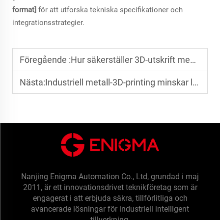
format]
för att utforska tekniska specifikationer och
integrationsstrategier.
Föregående :
Hur säkerställer 3D-utskrift med metallpulver enhetlig lagerbundning?
Nästa:
Industriell metall-3D-printing minskar ledtider för delar till tunga maskiner
Nanjing Enigma Automation Co., Ltd, grundad i maj
2011, är ett innovationsdrivet teknikföretag som är
engagerat i att erbjuda säkra, tillförlitliga och
avancerade lösningar för industriell intelligent
tillverkning.