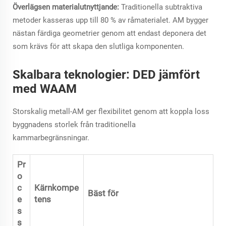
Överlägsen materialutnyttjande:
Traditionella subtraktiva
metoder kasseras upp till 80 % av råmaterialet. AM bygger
nästan färdiga geometrier genom att endast deponera det
som krävs för att skapa den slutliga komponenten.
Skalbara teknologier: DED jämfört
med WAAM
Storskalig metall-AM ger flexibilitet genom att koppla loss
byggnadens storlek från traditionella
kammarbegränsningar.
Pr
o
c
Kärnkompe
Bäst för
e
tens
s
s