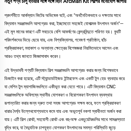
নতুন পণ্য চালু হওয়ার সঙ্গে সঙ্গে হিট! ArcMan Kit শিল্পের মনোযোগ জাগায়
প্রদর্শনীতে আর্কম্যান কিটের অভিষেক ঘটে, এবং "অর্থনৈতিকভাবে ও দক্ষতার সাথে
বিদ্যমান সরঞ্জামগুলি আপগ্রেড করা, ইচ্ছামতো সহজেই যোগাত্মক উৎপাদন অর্জন"—
এই মূল মানের কারণে এটি সবচেয়ে বেশি আকর্ষণের কেন্দ্রবিন্দুতে পরিণত হয়। বুথটি
পরিদর্শকদের ভিড়ে ছেয়ে যায়, এবং বিশ্ববিদ্যালয়, গবেষণা প্রতিষ্ঠান, ছাঁচ
প্রক্রিয়াকরণ, মহাকাশ ও অন্যান্য ক্ষেত্রের বিশেষজ্ঞরা নিয়মিতভাবে আসেন এবং
আরও তথ্য জানতে জিজ্ঞাসাবাদ করেন।
এই উদ্ভাবনী পণ্যটি বিদ্যমান শিল্প সরঞ্জামগুলি আপগ্রেড করার জন্য বিশেষভাবে
ডিজাইন করা হয়েছে, এটি স্ট্যান্ডার্ডাইজড ইন্টারফেস এবং একটি টুল হেড ব্যবহার করে
যা মেশিন টুল ম্যাগাজিনগুলিতে একীভূত করা যেতে পারে। এটি বিদ্যমান CNC
সরঞ্জামগুলিকে অবিলম্বে স্থানীয় যোগকরণ ও বিয়োগকরণ উৎপাদন ব্যবস্থায়
রূপান্তরিত করার জন্য দ্রুত তথা সহজ আপগ্রেড সক্ষম করে, ফলে প্রক্রিয়াকরণ
ধারার দৈর্ঘ্য উল্লেখযোগ্যভাবে কমে যায় এবং অভূতপূর্ব নকশা স্বাধীনতা অর্জন করা
যায়। এটি শিল্প রোবট, সহযোগী রোবট এবং বহু-অক্ষ একচুয়েটরগুলির সাথে সামঞ্জস্যতা
বৃদ্ধি করে, যা বৈদ্যুতিক চাপযুক্ত যোগকরণ উৎপাদনের সমস্ত পরিস্থিতি জুড়ে