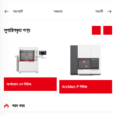
আগেরটি
পরবর্তী
সবগুলো
সুপারিশকৃত পণ্য
আর্কম্যান এস সিরিজ
ArcMan P সিরিজ
গরম খবর