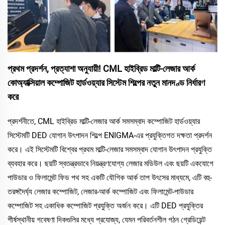
প্রথম প্রদর্শন, প্রত্যাশা অনুযায়ী! CML হাইব্রিড মাল্টি-লেজার আর্ক
কোঅ্যাক্সিয়াল কম্পোজিট হার্ডওয়্যার সিস্টেম শিল্পের নতুন মানদণ্ড নির্ধারণ
করে
প্রদর্শনীতে, CML হাইব্রিড মাল্টি-লেজার আর্ক সমসম্বাদ কম্পোজিট হার্ডওয়্যার
সিস্টেমটি DED যোগান উৎপাদন শিল্পে ENIGMA-এর প্রযুক্তিগত দক্ষতা প্রদর্শন
করে। এই সিস্টেমটি বিশ্বের প্রথম মাল্টি-লেজার সমসম্বাদ যোগান উৎপাদন প্রযুক্তি
ব্যবহার করে। ছয়টি স্বতন্ত্রভাবে নিয়ন্ত্রণযোগ্য লেজার মডিউল এবং ছয়টি একযোগে
পাউডার ও ফিলামেন্ট ফিড পথ সহ একটি যৌগিক আর্ক তাপ উৎসের মাধ্যমে, এটি বহু-
তরঙ্গদৈর্ঘ্য লেজার কম্পোজিট, লেজার-আর্ক কম্পোজিট এবং ফিলামেন্ট-পাউডার
কম্পোজিট সহ একাধিক কম্পোজিট প্রযুক্তি অর্জন করে। এটি DED প্রযুক্তির
শীর্ষস্থানীয় গবেষণা দিকগুলির মধ্যে প্রযোজ্য, যেমন পরিবর্তনশীল গঠন গ্রেডিয়েন্ট