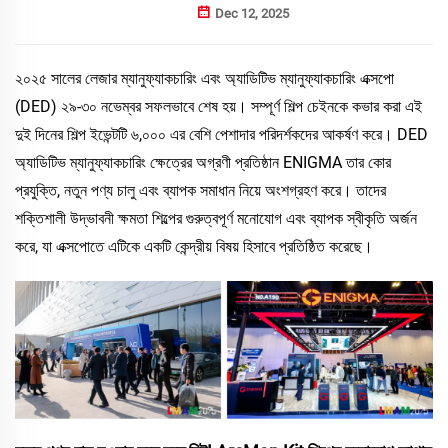
Dec 12, 2025
২০২৫ সালের লেজার ম্যানুফ্যাকচারিং এবং অ্যাডিটিভ ম্যানুফ্যাকচারিং এক্সপো
(DED) ২৯-৩০ নভেম্বর সফলভাবে শেষ হয়। সম্পূর্ণ শিল্প চেইনকে কভার করা এই
দুই দিনের শিল্প ইভেন্টটি ৬,০০০ এর বেশি পেশাদার পরিদর্শকদের আকর্ষণ করে। DED
অ্যাডিটিভ ম্যানুফ্যাকচারিং ক্ষেত্রের অগ্রণী প্রতিষ্ঠান ENIGMA তার কোর
প্রযুক্তি, নতুন পণ্য চালু এবং ব্যাপক সমাধান নিয়ে অংশগ্রহণ করে। তাদের
শক্তিশালী উদ্ভাবনী ক্ষমতা শিল্পের গুরুত্বপূর্ণ মনোযোগ এবং ব্যাপক স্বীকৃতি অর্জন
করে, যা এক্সপোতে এটিকে একটি কেন্দ্রীয় বিষয় হিসাবে প্রতিষ্ঠিত করেছে।