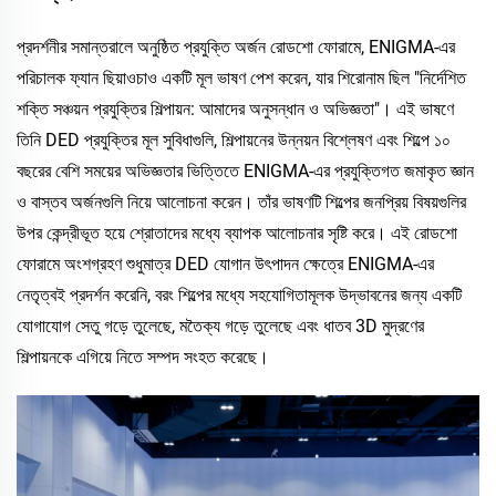
প্রদর্শনীর সমান্তরালে অনুষ্ঠিত প্রযুক্তি অর্জন রোডশো ফোরামে, ENIGMA-এর
পরিচালক ফ্যান ছিয়াওচাও একটি মূল ভাষণ পেশ করেন, যার শিরোনাম ছিল "নির্দেশিত
শক্তি সঞ্চয়ন প্রযুক্তির শিল্পায়ন: আমাদের অনুসন্ধান ও অভিজ্ঞতা"। এই ভাষণে
তিনি DED প্রযুক্তির মূল সুবিধাগুলি, শিল্পায়নের উন্নয়ন বিশ্লেষণ এবং শিল্পে ১০
বছরের বেশি সময়ের অভিজ্ঞতার ভিত্তিতে ENIGMA-এর প্রযুক্তিগত জমাকৃত জ্ঞান
ও বাস্তব অর্জনগুলি নিয়ে আলোচনা করেন। তাঁর ভাষণটি শিল্পের জনপ্রিয় বিষয়গুলির
উপর কেন্দ্রীভূত হয়ে শ্রোতাদের মধ্যে ব্যাপক আলোচনার সৃষ্টি করে। এই রোডশো
ফোরামে অংশগ্রহণ শুধুমাত্র DED যোগান উৎপাদন ক্ষেত্রে ENIGMA-এর
নেতৃত্বই প্রদর্শন করেনি, বরং শিল্পের মধ্যে সহযোগিতামূলক উদ্ভাবনের জন্য একটি
যোগাযোগ সেতু গড়ে তুলেছে, মতৈক্য গড়ে তুলেছে এবং ধাতব 3D মুদ্রণের
শিল্পায়নকে এগিয়ে নিতে সম্পদ সংহত করেছে।