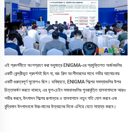
এই প্রদর্শনীতে অংশগ্রহণ করা শুধুমাত্র ENIGMA-এর প্রযুক্তিগত অর্জনগুলির
একটি কেন্দ্রীভূত প্রদর্শনই ছিল না, বরং শিল্প অংশীদারদের সাথে গভীর আলোচনার
একটি গুরুত্বপূর্ণ সুযোগও ছিল। ভবিষ্যতে, ENIGMA শিল্পের সমস্যাগুলির উপর
চিত্তাকর্ষণ করতে থাকবে, এর ফুল-চেইন সমাধানগুলির পুনরাবৃত্তি হালনাগাদকে আরও
গভীর করবে, উৎপাদন শিল্পের রূপান্তর ও হালনাগাদে নতুন গতি যোগ করবে এবং
বুদ্ধিমান উৎপাদনকে উচ্চ-মানের উন্নয়নের দিকে এগিয়ে যেতে সাহায্য করবে।