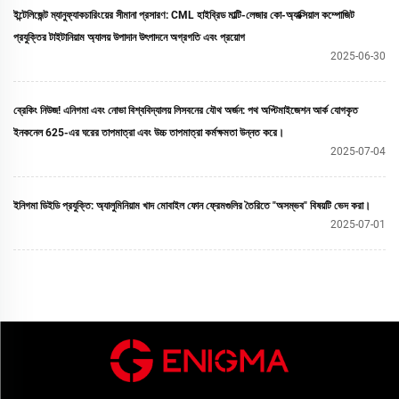
ইন্টেলিজেন্ট ম্যানুফ্যাকচারিংয়ের সীমানা প্রসারণ: CML হাইব্রিড মাল্টি-লেজার কো-অ্যাক্সিয়াল কম্পোজিট
প্রযুক্তির টাইটানিয়াম অ্যালয় উপাদান উৎপাদনে অগ্রগতি এবং প্রয়োগ
2025-06-30
ব্রেকিং নিউজ! এনিগমা এবং নোভা বিশ্ববিদ্যালয় লিসবনের যৌথ অর্জন: পথ অপ্টিমাইজেশন আর্ক যোগকৃত
ইনকনেল 625-এর ঘরের তাপমাত্রা এবং উচ্চ তাপমাত্রা কর্মক্ষমতা উন্নত করে।
2025-07-04
ইনিগমা ডিইডি প্রযুক্তি: অ্যালুমিনিয়াম খাদ মোবাইল ফোন ফ্রেমগুলির তৈরিতে "অসম্ভব" বিষয়টি ভেদ করা।
2025-07-01