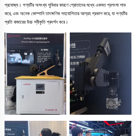
প্রযোজ্য। পণ্যটির অসংখ্য সুবিধার কারণে শ্রোতাদের মধ্যে একমত প্রশংসা লাভ
করে, এবং অনেক কোম্পানি তাৎক্ষণিক সহযোগিতার আগ্রহ প্রকাশ করে, যা পণ্যটির
প্রতি বাজারের উচ্চ স্বীকৃতি প্রদর্শন করে।