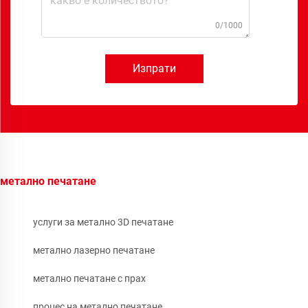
0/1000
Изпрати
метално печатане
услуги за метално 3D печатане
метално лазерно печатане
метално печатане с прах
процес на метално печатане