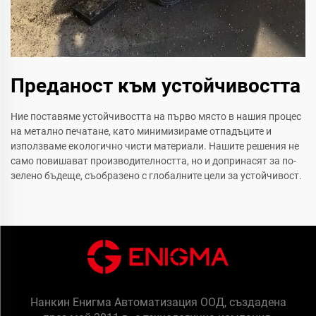
Преданост към устойчивостта
Ние поставяме устойчивостта на първо място в нашия процес
на метално печатане, като минимизираме отпадъците и
използваме екологично чисти материали. Нашите решения не
само повишават производителността, но и допринасят за по-
зелено бъдеще, съобразено с глобалните цели за устойчивост.
Нанкин Енигма Автоматизация ООД, създадена