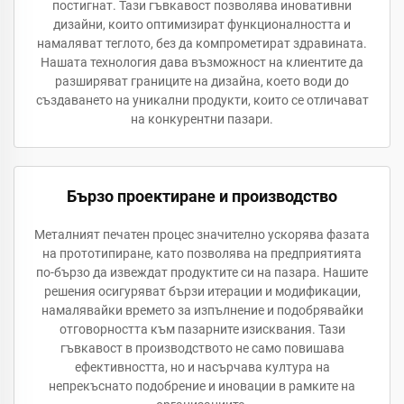
постигнат. Тази гъвкавост позволява иновативни
дизайни, които оптимизират функционалността и
намаляват теглото, без да компрометират здравината.
Нашата технология дава възможност на клиентите да
разширяват границите на дизайна, което води до
създаването на уникални продукти, които се отличават
на конкурентни пазари.
Бързо проектиране и производство
Металният печатен процес значително ускорява фазата
на прототипиране, като позволява на предприятията
по-бързо да извеждат продуктите си на пазара. Нашите
решения осигуряват бързи итерации и модификации,
намалявайки времето за изпълнение и подобрявайки
отговорността към пазарните изисквания. Тази
гъвкавост в производството не само повишава
ефективността, но и насърчава култура на
непрекъснато подобрение и иновации в рамките на