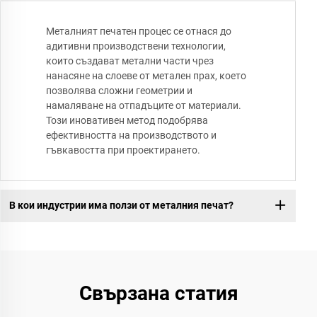
Металният печатен процес се отнася до
адитивни производствени технологии,
които създават метални части чрез
нанасяне на слоеве от метален прах, което
позволява сложни геометрии и
намаляване на отпадъците от материали.
Този иновативен метод подобрява
ефективността на производството и
гъвкавостта при проектирането.
В кои индустрии има ползи от металния печат?
Свързана статия