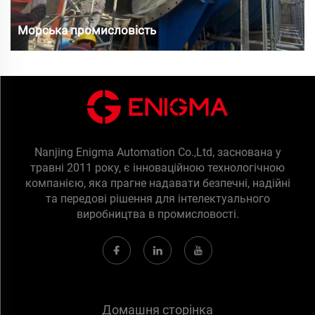
Морська промисловість
Nanjing Enigma Automation Co.,Ltd, заснована у
травні 2011 року, є інноваційною технологічною
компанією, яка прагне надавати безпечні, надійні
та передові рішення для інтелектуального
виробництва в промисловості.
Домашня сторінка