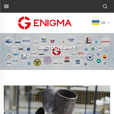
UK
Застосування
Домашня сторінка
>
Застосування