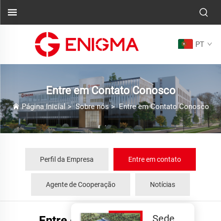
PT
Entre em Contato Conosco
Página Inicial
>
Sobre nós
>
Entre em Contato Conosco
Perfil da Empresa
Entre em contato
Agente de Cooperação
Notícias
Sede
Entre em Contato Conosco