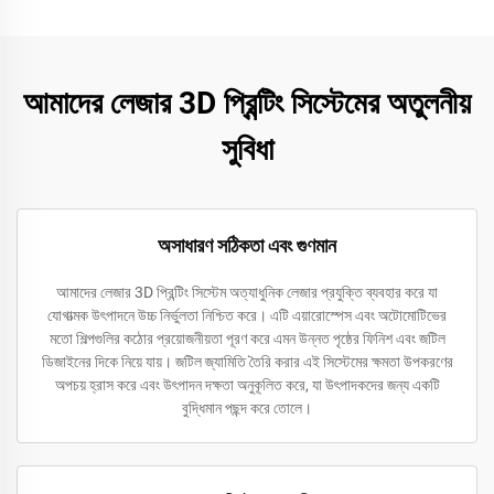
আমাদের লেজার 3D প্রিন্টিং সিস্টেমের অতুলনীয়
সুবিধা
অসাধারণ সঠিকতা এবং গুণমান
আমাদের লেজার 3D প্রিন্টিং সিস্টেম অত্যাধুনিক লেজার প্রযুক্তি ব্যবহার করে যা
যোগাত্মক উৎপাদনে উচ্চ নির্ভুলতা নিশ্চিত করে। এটি এয়ারোস্পেস এবং অটোমোটিভের
মতো শিল্পগুলির কঠোর প্রয়োজনীয়তা পূরণ করে এমন উন্নত পৃষ্ঠের ফিনিশ এবং জটিল
ডিজাইনের দিকে নিয়ে যায়। জটিল জ্যামিতি তৈরি করার এই সিস্টেমের ক্ষমতা উপকরণের
অপচয় হ্রাস করে এবং উৎপাদন দক্ষতা অনুকূলিত করে, যা উৎপাদকদের জন্য একটি
বুদ্ধিমান পছন্দ করে তোলে।