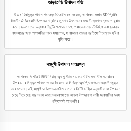
তাড়াতাড়ি উত্পাদন গতি
উচ্চ চাহিদাযুক্ত পরিবেশের জন্য ডিজাইন করা হয়েছে, আমাদের লেজার 3D প্রিন্টিং
সিস্টেম ঐতিহ্যবাহী উৎপাদন পদ্ধতির তুলনায় উৎপাদনের সময় উল্লেখযোগ্যভাবে হ্রাস
করে। দ্রুত স্তর-অনুসারে প্রিন্টিং ক্ষমতার সাথে, গ্রাহকরা প্রোটোটাইপ এবং চূড়ান্ত
ব্যবহারের জন্য অংশগুলির দ্রুত সময় পান, যা বাজারে তাদের প্রতিযোগিতামূলক সুবিধা
বৃদ্ধি করে।
বহুমুখী উপাদান সামঞ্জস্য
আমাদের সিস্টেমটি টাইটানিয়াম, অ্যালুমিনিয়াম এবং স্টেইনলেস স্টিল সহ ধাতব
উপকরণের বিস্তৃত পরিসরকে সমর্থন করে, যা বিভিন্ন অ্যাপ্লিকেশনের জন্য উপযুক্ত
করে তোলে। এই বহুমুখিতা উৎপাদনকারীদের তাদের নির্দিষ্ট চাহিদা অনুযায়ী সেরা উপকরণ
বেছে নিতে দেয়, যার মধ্যে আছে মহাকাশযানের হালকা উপাদান বা ভারী যন্ত্রপাতির জন্য
শক্তিশালী অংশগুলি।