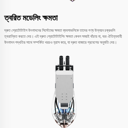
ত্বরিত মডেলিং ক্ষমতা
দ্রুত প্রোটোটাইপ উৎপাদনের সিস্টেমের ক্ষমতা ব্যবসাগুলিকে তাদের পণ্য উন্নয়ন চক্রগুলি
ত্বরান্বিত করতে দেয়। এই দ্রুত প্রোটোটাইপিং ক্ষমতা কেবল সময়ই বাঁচায় না, বরং ঐতিহ্যবাহী
উৎপাদন পদ্ধতির সাথে সম্পর্কিত খরচও হ্রাস করে, যা দ্রুত বাজারে প্রবেশের অনুমতি দেয়।