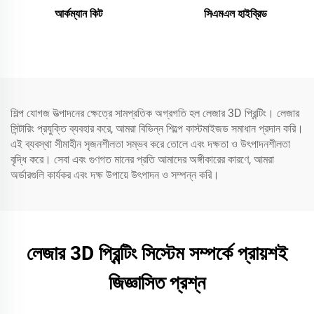
আর্কম্যান কিট
সিএমএল হাইব্রিড
শিল্প যোগজ উত্পাদনের ক্ষেত্রে সামপ্রতিক অগ্রগতি হল লেজার 3D প্রিন্টিং। লেজার
সিন্টারিং প্রযুক্তি ব্যবহার করে, আমরা বিভিন্ন শিল্পে কাস্টমাইজড সমাধান প্রদান করি।
এই ব্যবস্থা সীমাহীন সৃজনশীলতা সম্ভব করে তোলে এবং দক্ষতা ও উৎপাদনশীলতা
বৃদ্ধি করে। সেবা এবং গুণগত মানের প্রতি আমাদের অঙ্গীকারের কারণে, আমরা
অর্ডারগুলি কার্যকর এবং দক্ষ উপায়ে উৎপাদন ও সম্পন্ন করি।
লেজার 3D প্রিন্টিং সিস্টেম সম্পর্কে প্রায়শই
জিজ্ঞাসিত প্রশ্ন