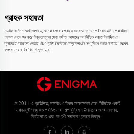
গ্রাহক সহায়তা
নানজিং এনিগমা অটোমেশন-এ, আমরা চমৎকার গ্রাহক সহায়তা প্রদানে গর্ব বোধ করি। প্রাথমিক
পরামর্শ থেকে শুরু করে বিক্রয়োত্তর সেবা পর্যন্ত, আমাদের দল নিশ্চিত করতে নিবেদিত যে
ক্লায়েন্টরা আমাদের লেজার 3D প্রিন্টিং সিস্টেমের সম্ভাবনাগুলি সম্পূর্ণরূপে কাজে লাগাতে পারবেন,
ফলে তাদের কার্যকারিতা উন্নত হবে।
মে 2011 এ প্রতিষ্ঠিত, নানজিং এনিগমা অটোমেশন কোং লিমিটেড একটি
নবায়নমুখী প্রযুক্তি প্রতিষ্ঠান যা শিল্প বুদ্ধিমান উত্পাদনের জন্য নিরাপদ,
নির্ভরযোগ্য এবং অগ্রণী সমাধান প্রদানে নিবদ্ধ।