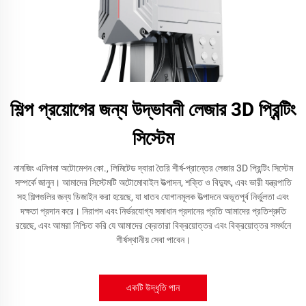
শিল্প প্রয়োগের জন্য উদ্ভাবনী লেজার 3D প্রিন্টিং
সিস্টেম
নানজিং এনিগমা অটোমেশন কো., লিমিটেড দ্বারা তৈরি শীর্ষ-প্রান্তের লেজার 3D প্রিন্টিং সিস্টেম
সম্পর্কে জানুন। আমাদের সিস্টেমটি অটোমোবাইল উত্পাদন, শক্তি ও বিদ্যুৎ, এবং ভারী যন্ত্রপাতি
সহ শিল্পগুলির জন্য ডিজাইন করা হয়েছে, যা ধাতব যোগানমূলক উত্পাদনে অভূতপূর্ব নির্ভুলতা এবং
দক্ষতা প্রদান করে। নিরাপদ এবং নির্ভরযোগ্য সমাধান প্রদানের প্রতি আমাদের প্রতিশ্রুতি
রয়েছে, এবং আমরা নিশ্চিত করি যে আমাদের ক্রেতারা বিক্রয়োত্তর এবং বিক্রয়োত্তর সমর্থনে
শীর্ষস্থানীয় সেবা পাবেন।
একটি উদ্ধৃতি পান