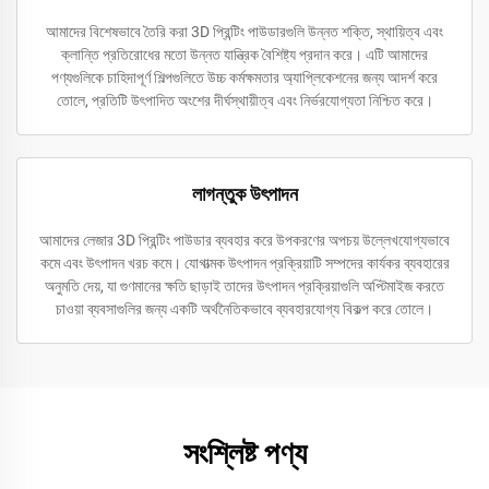
আমাদের বিশেষভাবে তৈরি করা 3D প্রিন্টিং পাউডারগুলি উন্নত শক্তি, স্থায়িত্ব এবং
ক্লান্তি প্রতিরোধের মতো উন্নত যান্ত্রিক বৈশিষ্ট্য প্রদান করে। এটি আমাদের
পণ্যগুলিকে চাহিদাপূর্ণ শিল্পগুলিতে উচ্চ কর্মক্ষমতার অ্যাপ্লিকেশনের জন্য আদর্শ করে
তোলে, প্রতিটি উৎপাদিত অংশের দীর্ঘস্থায়ীত্ব এবং নির্ভরযোগ্যতা নিশ্চিত করে।
লাগন্তুক উৎপাদন
আমাদের লেজার 3D প্রিন্টিং পাউডার ব্যবহার করে উপকরণের অপচয় উল্লেখযোগ্যভাবে
কমে এবং উৎপাদন খরচ কমে। যোগাত্মক উৎপাদন প্রক্রিয়াটি সম্পদের কার্যকর ব্যবহারের
অনুমতি দেয়, যা গুণমানের ক্ষতি ছাড়াই তাদের উৎপাদন প্রক্রিয়াগুলি অপ্টিমাইজ করতে
চাওয়া ব্যবসাগুলির জন্য একটি অর্থনৈতিকভাবে ব্যবহারযোগ্য বিকল্প করে তোলে।
সংশ্লিষ্ট পণ্য