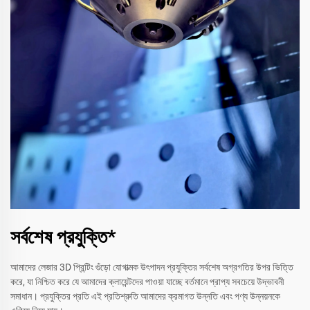
সর্বশেষ প্রযুক্তি*
আমাদের লেজার 3D প্রিন্টিং গুঁড়ো যোগাত্মক উৎপাদন প্রযুক্তির সর্বশেষ অগ্রগতির উপর ভিত্তি
করে, যা নিশ্চিত করে যে আমাদের ক্লায়েন্টদের পাওয়া যাচ্ছে বর্তমানে প্রাপ্য সবচেয়ে উদ্ভাবনী
সমাধান। প্রযুক্তির প্রতি এই প্রতিশ্রুতি আমাদের ক্রমাগত উন্নতি এবং পণ্য উন্নয়নকে