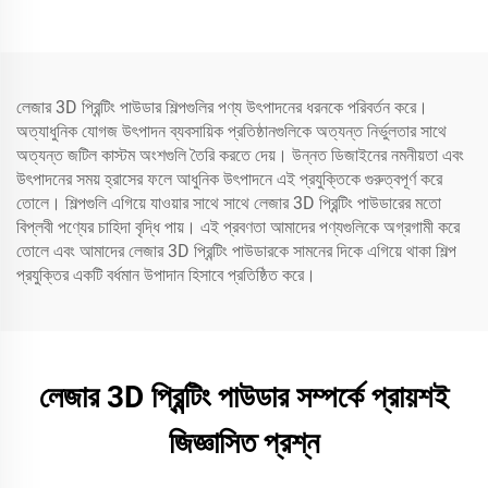
লেজার 3D প্রিন্টিং পাউডার শিল্পগুলির পণ্য উৎপাদনের ধরনকে পরিবর্তন করে।
অত্যাধুনিক যোগজ উৎপাদন ব্যবসায়িক প্রতিষ্ঠানগুলিকে অত্যন্ত নির্ভুলতার সাথে
অত্যন্ত জটিল কাস্টম অংশগুলি তৈরি করতে দেয়। উন্নত ডিজাইনের নমনীয়তা এবং
উৎপাদনের সময় হ্রাসের ফলে আধুনিক উৎপাদনে এই প্রযুক্তিকে গুরুত্বপূর্ণ করে
তোলে। শিল্পগুলি এগিয়ে যাওয়ার সাথে সাথে লেজার 3D প্রিন্টিং পাউডারের মতো
বিপ্লবী পণ্যের চাহিদা বৃদ্ধি পায়। এই প্রবণতা আমাদের পণ্যগুলিকে অগ্রগামী করে
তোলে এবং আমাদের লেজার 3D প্রিন্টিং পাউডারকে সামনের দিকে এগিয়ে থাকা শিল্প
প্রযুক্তির একটি বর্ধমান উপাদান হিসাবে প্রতিষ্ঠিত করে।
লেজার 3D প্রিন্টিং পাউডার সম্পর্কে প্রায়শই
জিজ্ঞাসিত প্রশ্ন