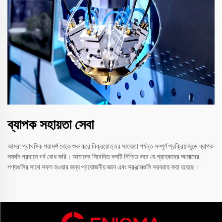
ব্যাপক সহায়তা সেবা
আমরা প্রাথমিক পরামর্শ থেকে শুরু করে বিক্রয়োত্তর সহায়তা পর্যন্ত সম্পূর্ণ প্রক্রিয়াজুড়ে ব্যাপক
সমর্থন প্রদানে গর্ব বোধ করি। আমাদের নিবেদিত দলটি নিশ্চিত করে যে গ্রাহকদের আমাদের
পণ্যগুলির সাথে সফল হওয়ার জন্য প্রয়োজনীয় জ্ঞান এবং সরঞ্জামগুলি সরবরাহ করা হয়েছে।