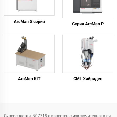
ArcMan S серия
Серия ArcMan P
ArcMan KIT
CML Хибриден
Суперсплавът N07718 е известен с изключителната си