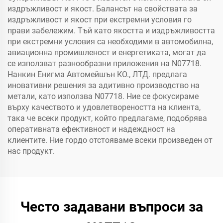
издръжливост и якост. Балансът на свойствата за
издръжливост и якост при екстремни условия го
прави забележим. Тъй като якостта и издръжливостта
при екстремни условия са необходими в автомобилна,
авиационна промишленост и енергетиката, могат да
се използват разнообразни приложения на N07718.
Нанкин Енигма Автомейшън КО., ЛТД. предлага
иновативни решения за адитивно производство на
метали, като използва N07718. Ние се фокусираме
върху качеството и удовлетвореността на клиента,
така че всеки продукт, който предлагаме, подобрява
оперативната ефективност и надеждност на
клиентите. Ние гордо отстояваме всеки произведен от
нас продукт.
Често задавани въпроси за