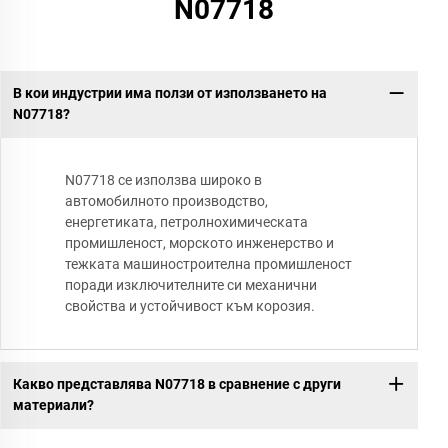
N07718
В кои индустрии има ползи от използването на
N07718?
N07718 се използва широко в
автомобилното производство,
енергетиката, петролнохимическата
промишленост, морското инженерство и
тежката машиностроителна промишленост
поради изключителните си механични
свойства и устойчивост към корозия.
Какво представлява N07718 в сравнение с други
материали?