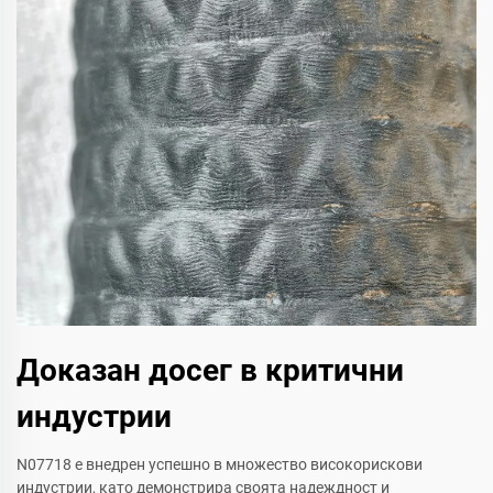
Доказан досег в критични
индустрии
N07718 е внедрен успешно в множество високорискови
индустрии, като демонстрира своята надеждност и