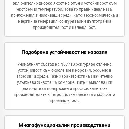
включително висока якост на опън и устойчивост към
екстремни температури. Това го прави идеален за
приложения в изискващи среди, като аерокосмическа и
енергийна генерация, осигурявайки дълготрайна
производителност и надеждност.
Подобрена устойчивост на корозия
Уникалният състав на N07718 осигурява отлична
устойчивост към окисление и корозия, особено в
агресивни среди. Тази характеристика значително
удължава живота на компонентите, намалявайки
разходите за поддръжка и простоюването за
производителите в петролнохимическата и морската
промишленост.
Многофункционални производствени