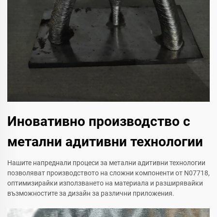
Иновативно производство с
метални адитивни технологии
Нашите напреднали процеси за метални адитивни технологии
позволяват производството на сложни компоненти от N07718,
оптимизирайки използването на материала и разширявайки
възможностите за дизайн за различни приложения.