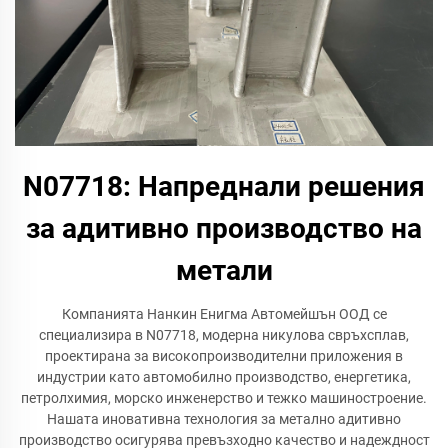
N07718: Напреднали решения
за адитивно производство на
метали
Компанията Нанкин Енигма Автомейшън ООД се
специализира в N07718, модерна никулова свръхсплав,
проектирана за високопроизводителни приложения в
индустрии като автомобилно производство, енергетика,
петролхимия, морско инженерство и тежко машиностроение.
Нашата иновативна технология за метално адитивно
производство осигурява превъзходно качество и надеждност