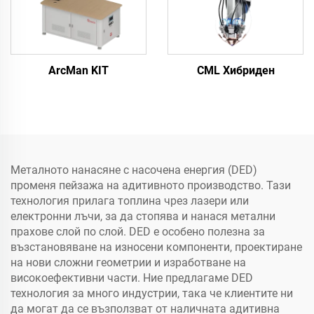
ArcMan KIT
CML Хибриден
Металното нанасяне с насочена енергия (DED)
променя пейзажа на адитивното производство. Тази
технология прилага топлина чрез лазери или
електронни лъчи, за да стопява и нанася метални
прахове слой по слой. DED е особено полезна за
възстановяване на износени компоненти, проектиране
на нови сложни геометрии и изработване на
високоефективни части. Ние предлагаме DED
технология за много индустрии, така че клиентите ни
да могат да се възползват от наличната адитивна