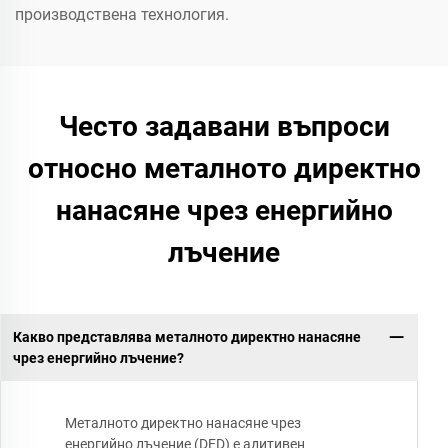
производствена технология.
Често задавани въпроси
относно металното директно
нанасяне чрез енергийно
лъчение
Какво представлява металното директно нанасяне
чрез енергийно лъчение?
Металното директно нанасяне чрез
енергийно лъчение (DED) е адитивен