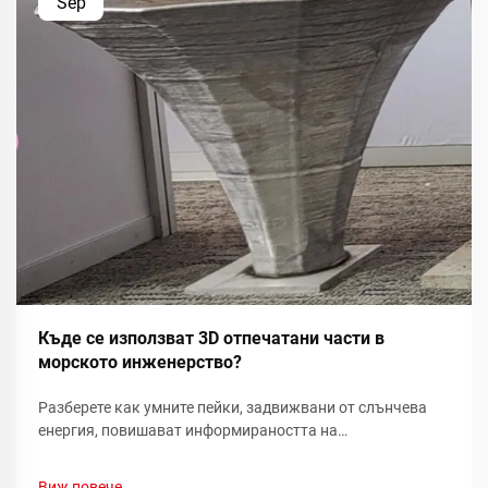
Sep
Къде се използват 3D отпечатани части в
морското инженерство?
Разберете как умните пейки, задвижвани от слънчева
енергия, повишават информираността на
обществеността относно възобновяемата енергия чрез
реалновременни показатели за устойчивост и
Виж повече