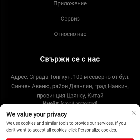
Приложение
Сервиз
Относно нас
Свържи се с нас
Адрес:
Сграда Тонгкун, 100 м северно от бул.
Синчен Авеню, район Дзянлин, град Нанкин,
провинция Цзянсу, Китай
Имейл:
[email protected]
We value your privacy
We use cookies and similar tools to provide our services. If you
don't want to accept all cookies, click Personalize cookies.
Всички права запазени. © 2025 от NANJING