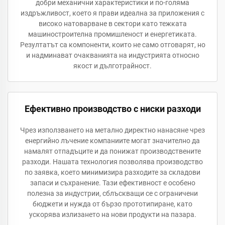
добри механични характеристики и по-голяма
издръжливост, което я прави идеална за приложения с
високо натоварване в сектори като тежката
машиностроителна промишленост и енергетиката.
Резултатът са компоненти, които не само отговарят, но
и надминават очакванията на индустрията относно
якост и дълготрайност.
Ефективно производство с ниски разходи
Чрез използването на метално директно нанасяне чрез
енергийно лъчение компаниите могат значително да
намалят отпадъците и да понижат производствените
разходи. Нашата технология позволява производство
по заявка, което минимизира разходите за складови
запаси и съхранение. Тази ефективност е особено
полезна за индустрии, сблъскващи се с ограничени
бюджети и нужда от бързо прототипиране, като
ускорява излизането на нови продукти на пазара.