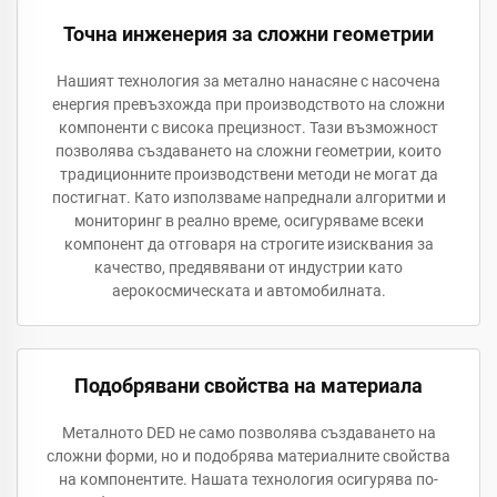
Точна инженерия за сложни геометрии
Нашият технология за метално нанасяне с насочена
енергия превъзхожда при производството на сложни
компоненти с висока прецизност. Тази възможност
позволява създаването на сложни геометрии, които
традиционните производствени методи не могат да
постигнат. Като използваме напреднали алгоритми и
мониторинг в реално време, осигуряваме всеки
компонент да отговаря на строгите изисквания за
качество, предявявани от индустрии като
аерокосмическата и автомобилната.
Подобрявани свойства на материала
Металното DED не само позволява създаването на
сложни форми, но и подобрява материалните свойства
на компонентите. Нашата технология осигурява по-