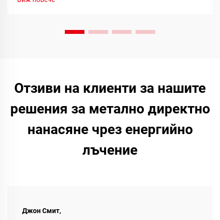
ангажираност на общността. Научете повече днес.
Отзиви на клиенти за нашите
решения за метално директно
нанасяне чрез енергийно
лъчение
Джон Смит,