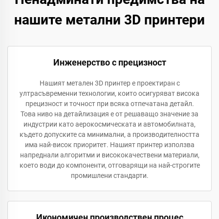
нашите метални 3D принтери
Инженерство с прецизност
Нашият метален 3D принтер е проектиран с
ултрасъвременни технологии, които осигуряват висока
прецизност и точност при всяка отпечатана детайл.
Това ниво на детайлизация е от решаващо значение за
индустрии като аерокосмическата и автомобилната,
където допуските са минимални, а производителността
има най-висок приоритет. Нашият принтер използва
напреднали алгоритми и висококачествени материали,
което води до компоненти, отговарящи на най-строгите
промишлени стандарти.
Икономичен производствен процес