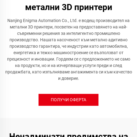
метални 3D принтери
Nanjing Enigma Automation Co., Ltd. е водещ производител на
метални 3D принтери, посветен на предоставянето на най-
съвременни решения за интелигентно промишлено
производство. Нашата насоченост към метално адитивно
производство гарантира, че индустрии като автомобилна,
енергетика и тежко машиностроение се възползват от
прецизност и иновации. Гордеем се с предложението не само
на продукти, но и на изчерпващи услуги преди и след
продажбата, като изпълняваме ангажимента си към качество
и доверие.
ПОЛУЧИ ОФЕРТА
Ненадминати предимства на