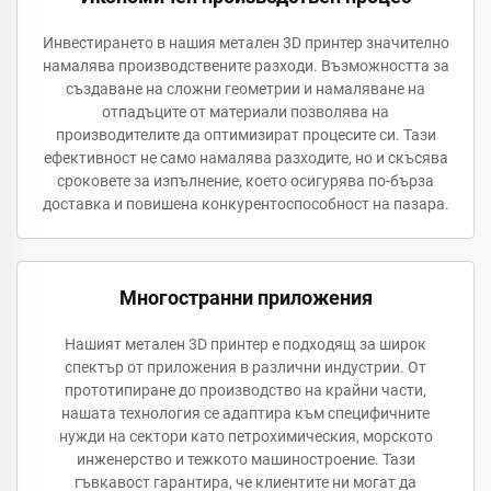
Инвестирането в нашия метален 3D принтер значително
намалява производствените разходи. Възможността за
създаване на сложни геометрии и намаляване на
отпадъците от материали позволява на
производителите да оптимизират процесите си. Тази
ефективност не само намалява разходите, но и скъсява
сроковете за изпълнение, което осигурява по-бърза
доставка и повишена конкурентоспособност на пазара.
Многостранни приложения
Нашият метален 3D принтер е подходящ за широк
спектър от приложения в различни индустрии. От
прототипиране до производство на крайни части,
нашата технология се адаптира към специфичните
нужди на сектори като петрохимическия, морското
инженерство и тежкото машиностроение. Тази
гъвкавост гарантира, че клиентите ни могат да