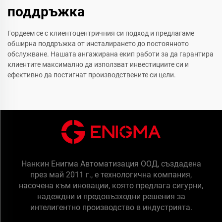
поддръжка
Гордеем се с клиентоцентричния си подход и предлагаме
обширна поддръжка от инсталирането до постоянното
обслужване. Нашата ангажирана екип работи за да гарантира
клиентите максимално да използват инвестициите си и
ефективно да постигнат производствените си цели.
Нанкин Енигма Автоматизация ООД, създадена
през май 2011 г., е технологична компания,
насочена към иновации, която предлага сигурни,
надеждни и предовъзходни решения за
интелигентно производство в индустрията.