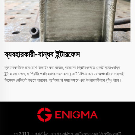
ব্যবহারকারী-বান্ধব ইন্টারফেস
ব্যবহারকারীকে মনে রেখে ডিজাইন করা হয়েছে, আমাদের প্রিন্টারগুলিতে একটি সহজ-বোধ্য
ইন্টারফেস রয়েছে যা প্রিন্টিং প্রক্রিয়াকে সরল করে। এটি নিশ্চিত করে যে অপারেটররা সহজেই
সিস্টেমে নেভিগেট করতে পারবেন, প্রশিক্ষণের সময় কমাবে এবং উৎপাদনশীলতা বৃদ্ধি পাবে।
মে 2011 এ প্রতিষ্ঠিত, নানজিং এনিগমা অটোমেশন কোং লিমিটেড একটি