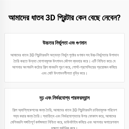
আমাদের ধাতব 3D প্রিন্টার কেন বেছে নেবেন?
উচ্চতর নির্ভুলতা এবং গুণমান
আমাদের ধাতব 3D প্রিন্টারগুলি অত্যন্ত নির্ভুল পৃষ্ঠের গুণমান সহ উচ্চ-নির্ভুলতার উপাদান
তৈরি করতে উন্নত যোগানমূলক উৎপাদন কৌশল ব্যবহার করে। এটি নিশ্চিত করে যে
আপনার অংশগুলি কঠোর শিল্প মানগুলি পূরণ করে, পোস্ট-প্রসেসিংয়ের প্রয়োজন কমিয়ে
এবং মোট উৎপাদনশীলতা বৃদ্ধি করে।
দৃঢ় এবং নির্ভরযোগ্য পারফরম্যান্স
শিল্প অ্যাপ্লিকেশনের জন্য তৈরি, আমাদের ধাতব 3D প্রিন্টারগুলি চাহিদামূলক পরিবেশ
সহ্য করার জন্য তৈরি। স্থায়িত্ব এবং নির্ভরযোগ্যতার উপর ফোকাস করে, আমাদের
মেশিনগুলি সঙ্গতিপূর্ণ কর্মক্ষমতা নিশ্চিত করে, ডাউনটাইম কমিয়ে এবং আপনার অপারেশনাল
দক্ষতা সর্বাধিক করে।