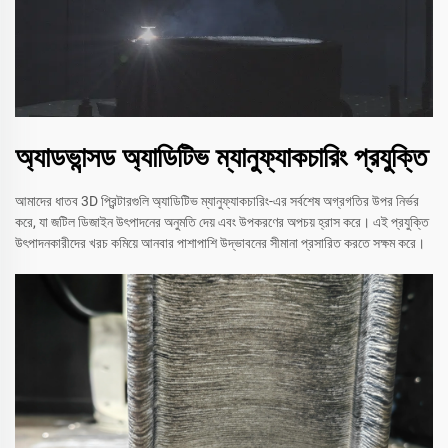
অ্যাডভান্সড অ্যাডিটিভ ম্যানুফ্যাকচারিং প্রযুক্তি
আমাদের ধাতব 3D প্রিন্টারগুলি অ্যাডিটিভ ম্যানুফ্যাকচারিং-এর সর্বশেষ অগ্রগতির উপর নির্ভর
করে, যা জটিল ডিজাইন উৎপাদনের অনুমতি দেয় এবং উপকরণের অপচয় হ্রাস করে। এই প্রযুক্তি
উৎপাদনকারীদের খরচ কমিয়ে আনবার পাশাপাশি উদ্ভাবনের সীমানা প্রসারিত করতে সক্ষম করে।