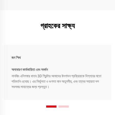
গ্রাহকের সাক্ষ্য
জন স্মিথ
অসাধারণ কার্যকারিতা এবং সমর্থন
নানজিং এনিগমার ধাতব 3D প্রিন্টার আমাদের উৎপাদন প্রক্রিয়াকে বিপ্লবের মতো
পরিবর্তন এনেছে। এর নির্ভুলতা ও গুণগত মান অতুলনীয়, এবং তাদের সহায়তা দল
সবসময় সাহায্যের জন্য প্রস্তুত।