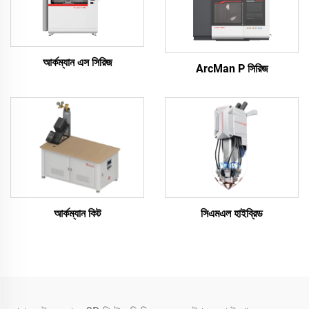
আর্কম্যান এস সিরিজ
ArcMan P সিরিজ
আর্কম্যান কিট
সিএমএল হাইব্রিড