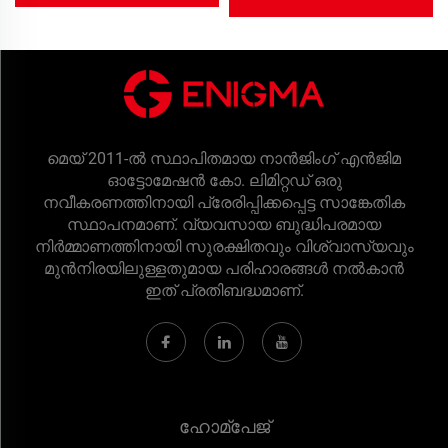
മെയ് 2011-ൽ സ്ഥാപിതമായ നാൻജിംഗ് എൻജിമ
ഓട്ടോമേഷൻ കോ. ലിമിറ്റഡ് ഒരു
നവീകരണത്തിനായി പ്രേരിപ്പിക്കപ്പെട്ട സാങ്കേതിക
സ്ഥാപനമാണ്. വ്യവസായ ബുദ്ധിപരമായ
നിർമ്മാണത്തിനായി സുരക്ഷിതവും വിശ്വാസ്യവും
മുൻനിരയിലുള്ളതുമായ പരിഹാരങ്ങൾ നൽകാൻ
ഇത് പ്രതിബദ്ധമാണ്.
ഹോമ്‌പേജ്