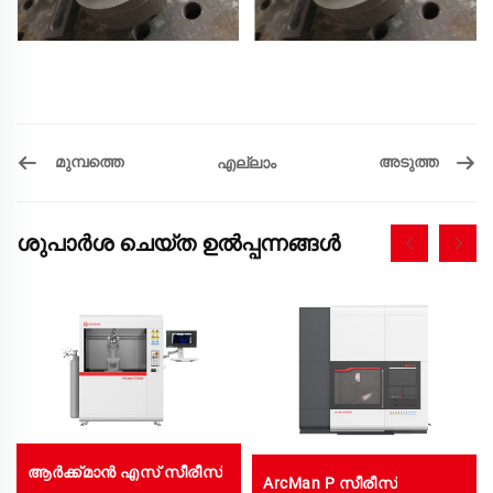
മുമ്പത്തെ
അടുത്ത
എല്ലാം
ശുപാർശ ചെയ്ത ഉൽപ്പന്നങ്ങൾ
ആർക്ക്മാൻ എസ് സീരീസ്
ArcMan P സീരീസ്