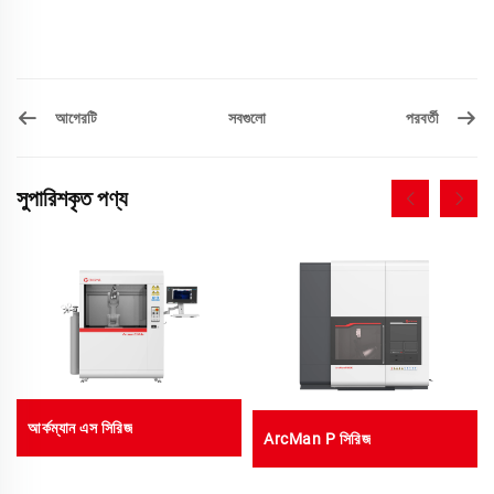
আগেরটি
পরবর্তী
সবগুলো
সুপারিশকৃত পণ্য
আর্কম্যান এস সিরিজ
ArcMan P সিরিজ